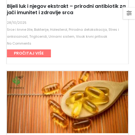
Bijeli luk i njegov ekstrakt – prirodni antibiotik za
jači imunitet i zdravlje srca
28/10/2025
Srce i krvne žile
,
Bakterije
,
Holesterol
,
Prirodna detoksikacija
,
Stres i
anksioznost
,
Trigliceridi
,
Urinarni sistem
,
Visok krvni pritisak
No Comments
PROČITAJ VIŠE