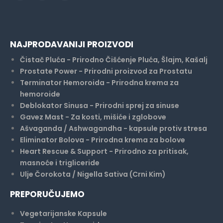
NAJPRODAVANIJI PROIZVODI
Čistač Pluća - Prirodno Čišćenje Pluća, Šlajm, Kašalj
Prostate Power - Prirodni proizvod za Prostatu
Terminator Hemoroida - Prirodna krema za
hemoroide
Deblokator Sinusa - Prirodni sprej za sinuse
Gavez Mast - Za kosti, mišiće i zglobove
Ašvaganda / Ashwagandha - kapsule protiv stresa
Eliminator Bolova - Prirodna krema za bolove
Heart Rescue & Support - Prirodno za pritisak,
masnoće i trigliceride
Ulje Čorokota / Nigella Sativa (Crni Kim)
PREPORUČUJEMO
Vegetarijanske Kapsule