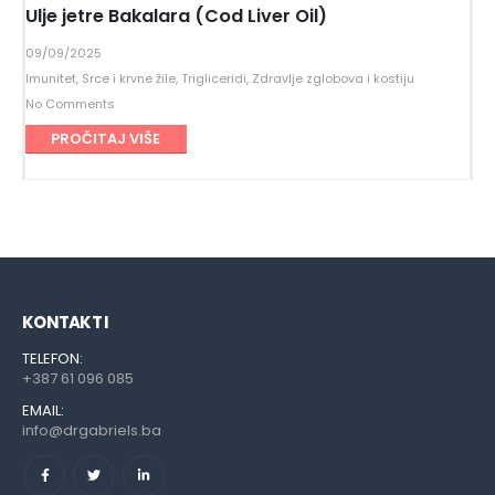
Ulje jetre Bakalara (Cod Liver Oil)
09/09/2025
Imunitet
,
Srce i krvne žile
,
Trigliceridi
,
Zdravlje zglobova i kostiju
No Comments
PROČITAJ VIŠE
KONTAKT I
TELEFON:
+387 61 096 085
EMAIL:
info@drgabriels.ba