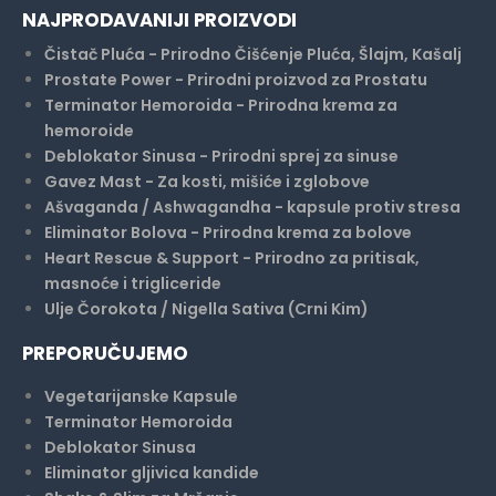
NAJPRODAVANIJI PROIZVODI
Čistač Pluća - Prirodno Čišćenje Pluća, Šlajm, Kašalj
Prostate Power - Prirodni proizvod za Prostatu
Terminator Hemoroida - Prirodna krema za
hemoroide
Deblokator Sinusa - Prirodni sprej za sinuse
Gavez Mast - Za kosti, mišiće i zglobove
Ašvaganda / Ashwagandha - kapsule protiv stresa
Eliminator Bolova - Prirodna krema za bolove
Heart Rescue & Support - Prirodno za pritisak,
masnoće i trigliceride
Ulje Čorokota / Nigella Sativa (Crni Kim)
PREPORUČUJEMO
Vegetarijanske Kapsule
Terminator Hemoroida
Deblokator Sinusa
Eliminator gljivica kandide