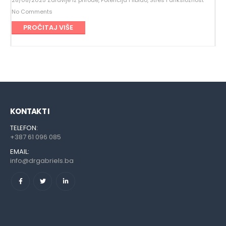
28/08/2025
Zdravlje iz prirode
,
Potencija i libido
,
Stres i anksioznost
No Comments
PROČITAJ VIŠE
KONTAKT I
TELEFON:
+387 61 096 085
EMAIL:
info@drgabriels.ba