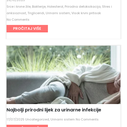
28/10/2025
Srce i krvne žile
,
Bakterije
,
Holesterol
,
Prirodna detoksikacija
,
Stres i
anksioznost
,
Trigliceridi
,
Urinarni sistem
,
Visok krvni pritisak
No Comments
PROČITAJ VIŠE
Najbolji prirodni lijek za urinarne infekcije
17/07/2025
Uncategorized
,
Urinarni sistem
No Comments