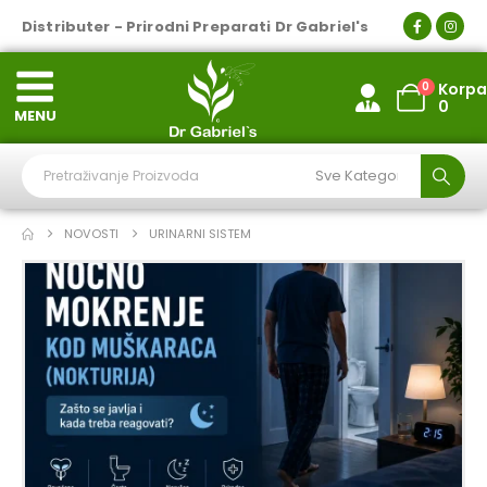
Distributer - Prirodni Preparati Dr Gabriel's
0
Korpa
0
MENU
NOVOSTI
URINARNI SISTEM