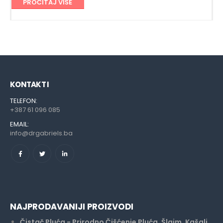
PROČITAJ VIŠE
KONTAKT I
TELEFON:
+387 61 096 085
EMAIL:
info@drgabriels.ba
NAJPRODAVANIJI PROIZVODI
Čistač Pluća - Prirodno Čišćenje Pluća, Šlajm, Kašalj