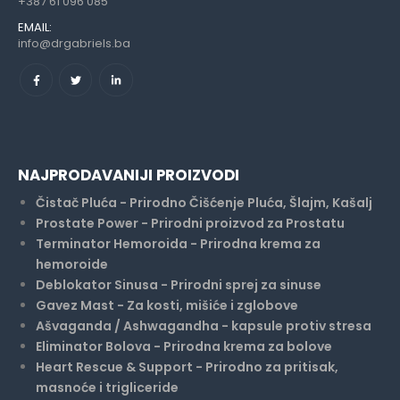
+387 61 096 085
EMAIL:
info@drgabriels.ba
NAJPRODAVANIJI PROIZVODI
Čistač Pluća - Prirodno Čišćenje Pluća, Šlajm, Kašalj
Prostate Power - Prirodni proizvod za Prostatu
Terminator Hemoroida - Prirodna krema za
hemoroide
Deblokator Sinusa - Prirodni sprej za sinuse
Gavez Mast - Za kosti, mišiće i zglobove
Ašvaganda / Ashwagandha - kapsule protiv stresa
Eliminator Bolova - Prirodna krema za bolove
Heart Rescue & Support - Prirodno za pritisak,
masnoće i trigliceride