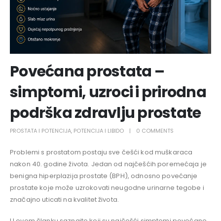
Povećana prostata –
simptomi, uzroci i prirodna
podrška zdravlju prostate
PROSTATA I POTENCIJA
,
POTENCIJA I LIBIDO
0 COMMENTS
Problemi s prostatom postaju sve češći kod muškaraca
nakon 40. godine života. Jedan od najčešćih poremećaja je
benigna hiperplazija prostate (BPH), odnosno povećanje
prostate koje može uzrokovati neugodne urinarne tegobe i
značajno uticati na kvalitet života.
U ovom članku saznajte koji su najčešći simptomi povećane