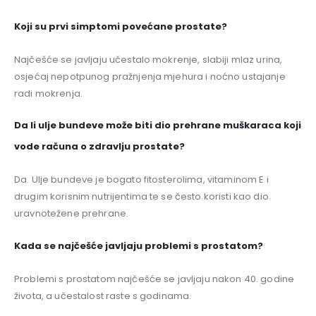
Koji su prvi simptomi povećane prostate?
Najčešće se javljaju učestalo mokrenje, slabiji mlaz urina,
osjećaj nepotpunog pražnjenja mjehura i noćno ustajanje
radi mokrenja.
Da li ulje bundeve može biti dio prehrane muškaraca koji
vode računa o zdravlju prostate?
Da. Ulje bundeve je bogato fitosterolima, vitaminom E i
drugim korisnim nutrijentima te se često koristi kao dio
uravnotežene prehrane.
Kada se najčešće javljaju problemi s prostatom?
Problemi s prostatom najčešće se javljaju nakon 40. godine
života, a učestalost raste s godinama.