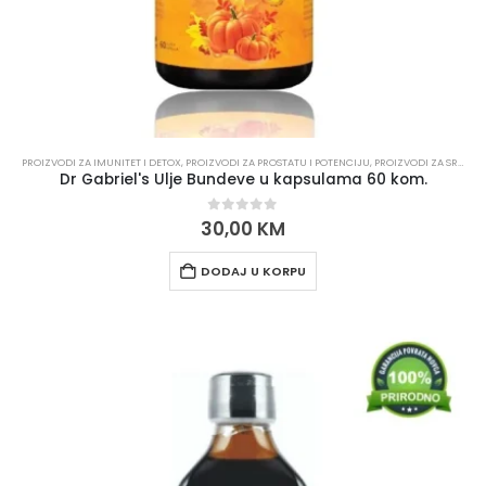
PROIZVODI ZA IMUNITET I DETOX
,
PROIZVODI ZA PROSTATU I POTENCIJU
,
PROIZVODI ZA SRCE I KRVNE ŽILE
Dr Gabriel's Ulje Bundeve u kapsulama 60 kom.
0
out of 5
30,00
KM
DODAJ U KORPU