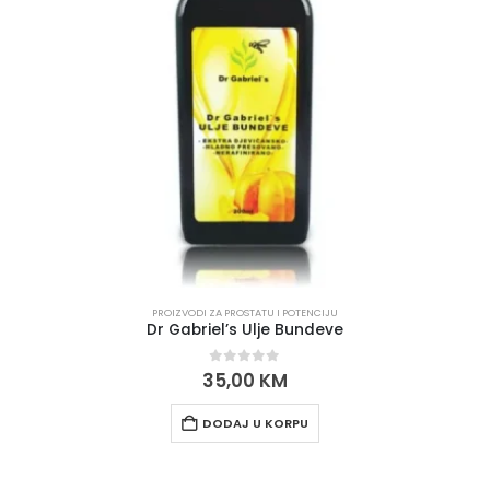
PROIZVODI ZA PROSTATU I POTENCIJU
Dr Gabriel’s Ulje Bundeve
0
out of 5
35,00
KM
DODAJ U KORPU