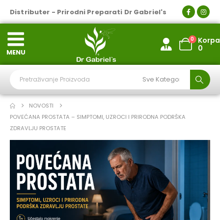
Distributer - Prirodni Preparati Dr Gabriel's
0
Korpa
0
MENU
NOVOSTI
POVEĆANA PROSTATA – SIMPTOMI, UZROCI I PRIRODNA PODRŠKA
ZDRAVLJU PROSTATE