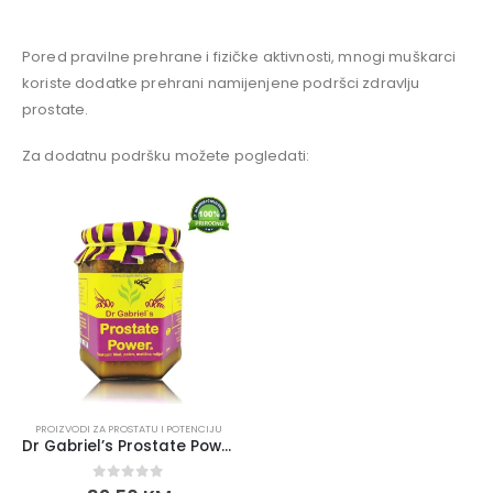
Pored pravilne prehrane i fizičke aktivnosti, mnogi muškarci
koriste dodatke prehrani namijenjene podršci zdravlju
prostate.
Za dodatnu podršku možete pogledati:
PROIZVODI ZA PROSTATU I POTENCIJU
Dr Gabriel’s Prostate Power
0
out of 5