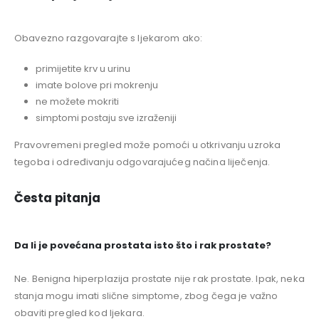
Obavezno razgovarajte s ljekarom ako:
primijetite krv u urinu
imate bolove pri mokrenju
ne možete mokriti
simptomi postaju sve izraženiji
Pravovremeni pregled može pomoći u otkrivanju uzroka
tegoba i određivanju odgovarajućeg načina liječenja.
Česta pitanja
Da li je povećana prostata isto što i rak prostate?
Ne. Benigna hiperplazija prostate nije rak prostate. Ipak, neka
stanja mogu imati slične simptome, zbog čega je važno
obaviti pregled kod ljekara.