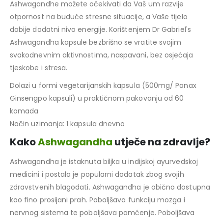
Ashwagandhe možete očekivati da Vaš um razvije
otpornost na buduće stresne situacije, a Vaše tijelo
dobije dodatni nivo energije. Korištenjem Dr Gabriel's
Ashwagandha kapsule bezbrišno se vratite svojim
svakodnevnim aktivnostima, naspavani, bez osjećaja
tjeskobe i stresa.
Dolazi u formi vegetarijanskih kapsula (500mg/ Panax
Ginsengpo kapsuli) u praktičnom pakovanju od 60
komada
Način uzimanja: 1 kapsula dnevno
Kako
Ashwagandha
utječe na zdravlje?
Ashwagandha je istaknuta biljka u indijskoj ayurvedskoj
medicini i postala je popularni dodatak zbog svojih
zdravstvenih blagodati. Ashwagandha je obično dostupna
kao fino prosijani prah. Poboljšava funkciju mozga i
nervnog sistema te poboljšava pamćenje. Poboljšava