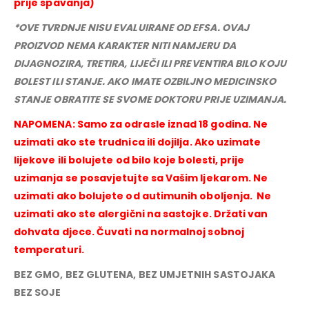
prije spavanja)
*OVE TVRDNJE NISU EVALUIRANE OD EFSA. OVAJ
PROIZVOD NEMA KARAKTER NITI NAMJERU DA
DIJAGNOZIRA, TRETIRA, LIJEČI ILI PREVENTIRA BILO KOJU
BOLEST ILI STANJE. AKO IMATE OZBILJNO MEDICINSKO
STANJE OBRATITE SE SVOME DOKTORU PRIJE UZIMANJA.
NAPOMENA: Samo za odrasle iznad 18 godina. Ne
uzimati ako ste trudnica ili dojilja. Ako uzimate
lijekove ili bolujete od bilo koje bolesti, prije
uzimanja se posavjetujte sa Vašim ljekarom. Ne
uzimati ako bolujete od autimunih oboljenja. Ne
uzimati ako ste alergični na sastojke. Držati van
dohvata djece. Čuvati na normalnoj sobnoj
temperaturi.
BEZ GMO, BEZ GLUTENA, BEZ UMJETNIH SASTOJAKA
BEZ SOJE