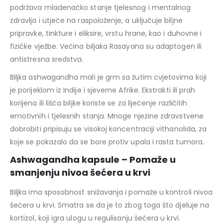
podržava mladenačko stanje tjelesnog i mentalnog
zdravlja i utječe na raspoloženje, a uključuje biljne
pripravke, tinkture i eliksire, vrstu hrane, kao i duhovne i
fizičke vježbe. Većina biljaka Rasayana su adaptogen ili
antistresna sredstva.
Biljka ashwagandha mali je grm sa žutim cvjetovima koji
je porijeklom iz Indije i sjeverne Afrike. Ekstrakti ili prah
korijena ili lišća biljke koriste se za liječenje različitih
emotivnih i tjelesnih stanja. Mnoge njezine zdravstvene
dobrobiti pripisuju se visokoj koncentraciji vithanolida, za
koje se pokazalo da se bore protiv upala i rasta tumora.
Ashwagandha kapsule – Pomaže u
smanjenju nivoa šećera u krvi
Biljka ima sposobnost snižavanja i pomaže u kontroli nivoa
šećera u krvi. Smatra se da je to zbog toga što djeluje na
kortizol, koji igra ulogu u regulisanju šećera u krvi.