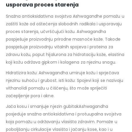
usporava proces starenja
Snažna antioksidativna svojstva Ashwagandhe pomažu u
zaštiti kože od oštećenja slobodnih radikala i usporavaju
proces starenja, učvršćujući kožu. Ashwagandha
pospješuje proizvodnju prirodne masnoće kože. Takođe
pospješuje proizvodnju vitalnih spojeva i proteina za
zdravu kožu, poput hijalurona za hidrataciju kože, elastina
koji kožu održava gipkom i kolagena za njezinu snagu.
Hidratizira kožu: Ashwagandha umiruje kožu i sprječava
njezinu suhoću i grubost. isti kožu: Spojevi koji se nazivaju
vithanolidi pomažu u čišćenju, što može spriječiti
začepljenje pora i akne.
Jača kosu i smanjuje njezin gubitakAshwagandha
posjeduje snažna antioksidativna i protuupalna svojstva
koja pomažu u održavanju vlasišta zdravim. Pomaže u
poboljšanju cirkulacije vlasišta i jačanju kose, kao i u