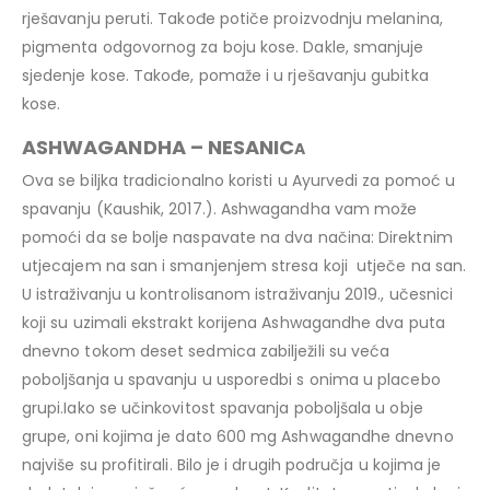
rješavanju peruti. Takođe potiče proizvodnju melanina,
pigmenta odgovornog za boju kose. Dakle, smanjuje
sjedenje kose. Takođe, pomaže i u rješavanju gubitka
kose.
ASHWAGANDHA – NESANIC
A
Ova se biljka tradicionalno koristi u Ayurvedi za pomoć u
spavanju (Kaushik, 2017.). Ashwagandha vam može
pomoći da se bolje naspavate na dva načina: Direktnim
utjecajem na san i smanjenjem stresa koji utječe na san.
U istraživanju u kontrolisanom istraživanju 2019., učesnici
koji su uzimali ekstrakt korijena Ashwagandhe dva puta
dnevno tokom deset sedmica zabilježili su veća
poboljšanja u spavanju u usporedbi s onima u placebo
grupi.Iako se učinkovitost spavanja poboljšala u obje
grupe, oni kojima je dato 600 mg Ashwagandhe dnevno
najviše su profitirali. Bilo je i drugih područja u kojima je