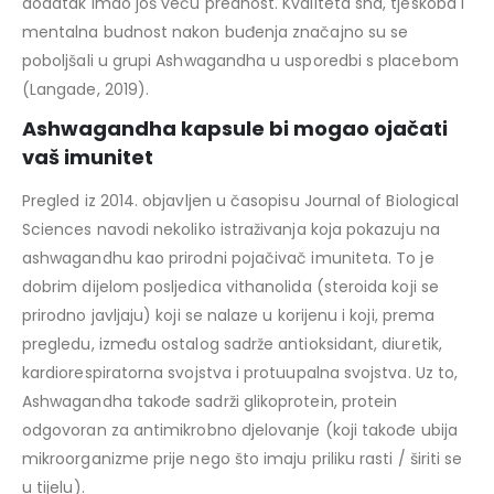
dodatak imao još veću prednost. Kvaliteta sna, tjeskoba i
mentalna budnost nakon buđenja značajno su se
poboljšali u grupi Ashwagandha u usporedbi s placebom
(Langade, 2019).
Ashwagandha kapsule
bi mogao ojačati
vaš imunitet
Pregled iz 2014. objavljen u časopisu Journal of Biological
Sciences navodi nekoliko istraživanja koja pokazuju na
ashwagandhu kao prirodni pojačivač imuniteta. To je
dobrim dijelom posljedica vithanolida (steroida koji se
prirodno javljaju) koji se nalaze u korijenu i koji, prema
pregledu, između ostalog sadrže antioksidant, diuretik,
kardiorespiratorna svojstva i protuupalna svojstva. Uz to,
Ashwagandha takođe sadrži glikoprotein, protein
odgovoran za antimikrobno djelovanje (koji takođe ubija
mikroorganizme prije nego što imaju priliku rasti / širiti se
u tijelu).