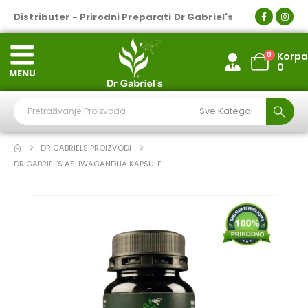
Distributer - Prirodni Preparati Dr Gabriel's
0
Korpa
0
MENU
DR GABRIELS PROIZVODI
DR GABRIEL'S ASHWAGANDHA KAPSULE