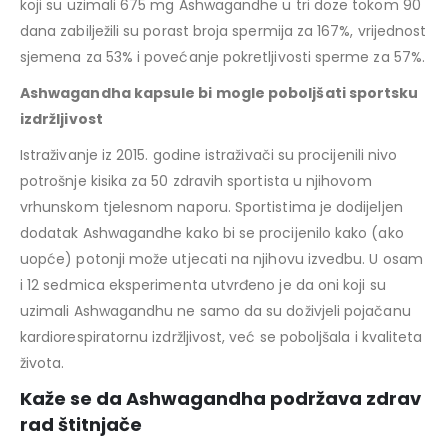
koji su uzimali 675 mg Ashwagandhe u tri doze tokom 90
dana zabilježili su porast broja spermija za 167%, vrijednost
sjemena za 53% i povećanje pokretljivosti sperme za 57%.
Ashwagandha kapsule bi mogle poboljšati sportsku
izdržljivost
Istraživanje iz 2015. godine istraživači su procijenili nivo
potrošnje kisika za 50 zdravih sportista u njihovom
vrhunskom tjelesnom naporu. Sportistima je dodijeljen
dodatak Ashwagandhe kako bi se procijenilo kako (ako
uopće) potonji može utjecati na njihovu izvedbu. U osam
i 12 sedmica eksperimenta utvrđeno je da oni koji su
uzimali Ashwagandhu ne samo da su doživjeli pojačanu
kardiorespiratornu izdržljivost, već se poboljšala i kvaliteta
života.
Kaže se da Ashwagandha podržava zdrav
rad štitnjače