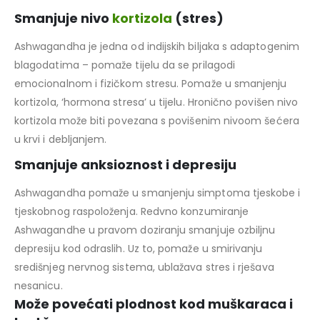
Smanjuje nivo
kortizola
(stres)
Ashwagandha je jedna od indijskih biljaka s adaptogenim
blagodatima – pomaže tijelu da se prilagodi
emocionalnom i fizičkom stresu. Pomaže u smanjenju
kortizola, ‘hormona stresa’ u tijelu. Hronično povišen nivo
kortizola može biti povezana s povišenim nivoom šećera
u krvi i debljanjem.
Smanjuje anksioznost i depresiju
Ashwagandha pomaže u smanjenju simptoma tjeskobe i
tjeskobnog raspoloženja. Redvno konzumiranje
Ashwagandhe u pravom doziranju smanjuje ozbiljnu
depresiju kod odraslih. Uz to, pomaže u smirivanju
središnjeg nervnog sistema, ublažava stres i rješava
nesanicu.
Može povećati plodnost kod muškaraca i