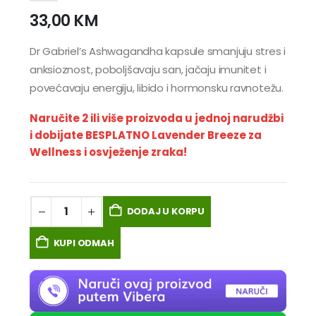
33,00
KM
Dr Gabriel’s Ashwagandha kapsule smanjuju stres i
anksioznost, poboljšavaju san, jačaju imunitet i
povećavaju energiju, libido i hormonsku ravnotežu.
Naručite 2 ili više proizvoda u jednoj narudžbi
i dobijate BESPLATNO Lavender Breeze za
Wellness i osvježenje zraka!
DODAJ U KORPU
KUPI ODMAH