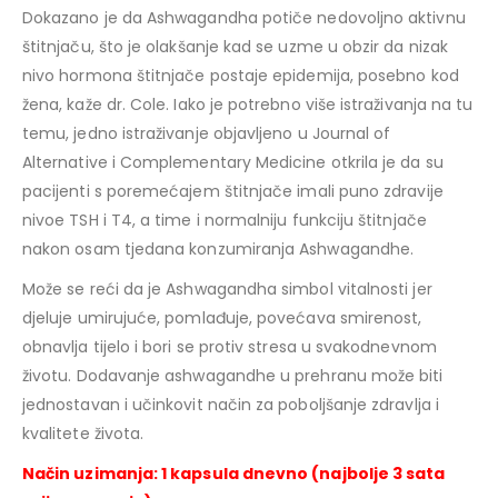
Dokazano je da Ashwagandha potiče nedovoljno aktivnu
štitnjaču, što je olakšanje kad se uzme u obzir da nizak
nivo hormona štitnjače postaje epidemija, posebno kod
žena, kaže dr. Cole. Iako je potrebno više istraživanja na tu
temu, jedno istraživanje objavljeno u Journal of
Alternative i Complementary Medicine otkrila je da su
pacijenti s poremećajem štitnjače imali puno zdravije
nivoe TSH i T4, a time i normalniju funkciju štitnjače
nakon osam tjedana konzumiranja Ashwagandhe.
Može se reći da je Ashwagandha simbol vitalnosti jer
djeluje umirujuće, pomlađuje, povećava smirenost,
obnavlja tijelo i bori se protiv stresa u svakodnevnom
životu. Dodavanje ashwagandhe u prehranu može biti
jednostavan i učinkovit način za poboljšanje zdravlja i
kvalitete života.
Način uzimanja: 1 kapsula dnevno (najbolje 3 sata