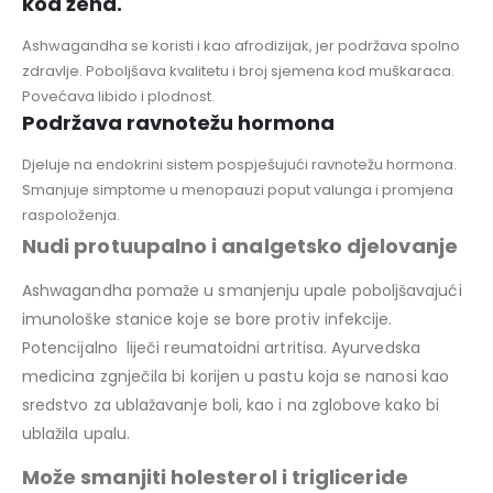
kod žena.
Ashwagandha se koristi i kao afrodizijak, jer podržava spolno
zdravlje. Poboljšava kvalitetu i broj sjemena kod muškaraca.
Povećava libido i plodnost.
Podržava ravnotežu hormona
Djeluje na endokrini sistem pospješujući ravnotežu hormona.
Smanjuje simptome u menopauzi poput valunga i promjena
raspoloženja.
Nudi protuupalno i analgetsko djelovanje
Ashwagandha pomaže u smanjenju upale poboljšavajući
imunološke stanice koje se bore protiv infekcije.
Potencijalno liječi reumatoidni artritisa. Ayurvedska
medicina zgnječila bi korijen u pastu koja se nanosi kao
sredstvo za ublažavanje boli, kao i na zglobove kako bi
ublažila upalu.
Može smanjiti holesterol i trigliceride