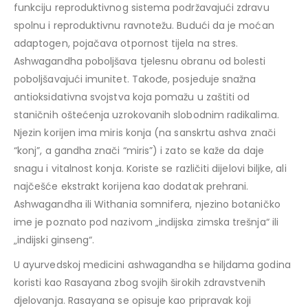
funkciju reproduktivnog sistema podržavajući zdravu
spolnu i reproduktivnu ravnotežu. Budući da je moćan
adaptogen, pojačava otpornost tijela na stres.
Ashwagandha poboljšava tjelesnu obranu od bolesti
poboljšavajući imunitet. Takođe, posjeduje snažna
antioksidativna svojstva koja pomažu u zaštiti od
staničnih oštećenja uzrokovanih slobodnim radikalima.
Njezin korijen ima miris konja (na sanskrtu ashva znači
“konj”, a gandha znači “miris”) i zato se kaže da daje
snagu i vitalnost konja. Koriste se različiti dijelovi biljke, ali
najčešće ekstrakt korijena kao dodatak prehrani.
Ashwagandha ili Withania somnifera, njezino botaničko
ime je poznato pod nazivom „indijska zimska trešnja“ ili
„indijski ginseng“.
U ayurvedskoj medicini ashwagandha se hiljdama godina
koristi kao Rasayana zbog svojih širokih zdravstvenih
djelovanja. Rasayana se opisuje kao pripravak koji