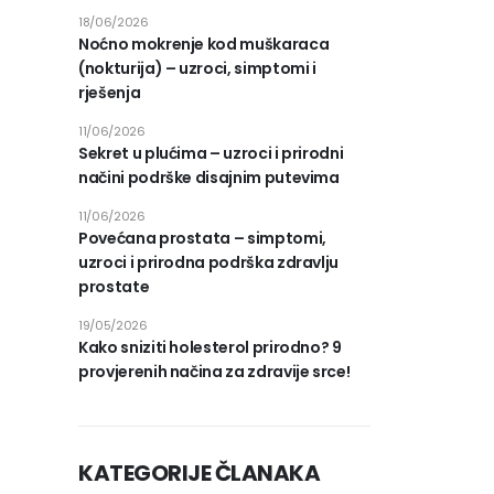
18/06/2026
Noćno mokrenje kod muškaraca
(nokturija) – uzroci, simptomi i
rješenja
11/06/2026
Sekret u plućima – uzroci i prirodni
načini podrške disajnim putevima
11/06/2026
Povećana prostata – simptomi,
uzroci i prirodna podrška zdravlju
prostate
19/05/2026
Kako sniziti holesterol prirodno? 9
provjerenih načina za zdravije srce!
KATEGORIJE ČLANAKA