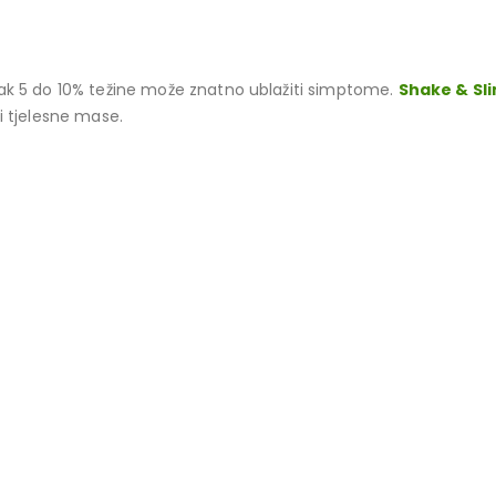
čak 5 do 10% težine može znatno ublažiti simptome.
Shake & Sl
i tjelesne mase.