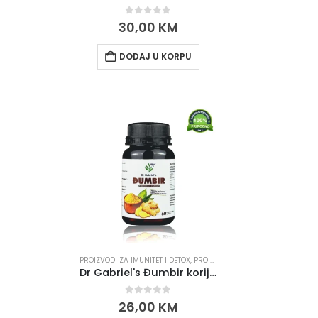
0
out of 5
30,00
KM
DODAJ U KORPU
PROIZVODI ZA IMUNITET I DETOX
,
PROIZVODI ZA MRŠAVLJENJE
,
PROIZ
Dr Gabriel's Đumbir korijen u prahu 60 veg. kapsula
0
out of 5
26,00
KM