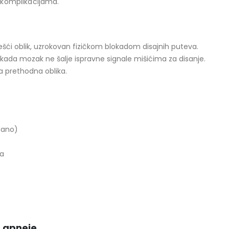
 komplikacijama.
šći oblik, uzrokovan fizičkom blokadom disajnih puteva.
e kada mozak ne šalje ispravne signale mišićima za disanje.
 prethodna oblika.
dano)
ha
p apneje