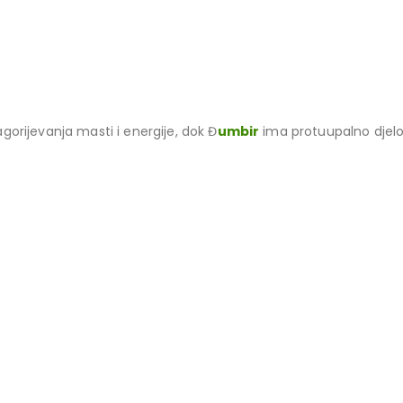
agorijevanja masti i energije, dok Đ
umbir
ima protuupalno djelo
ROIZVODI ZA MRŠAVLJENJE
,
PROIZVODI ZA PROBAVU I HEMOROIDE