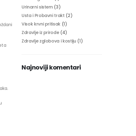
Urinarni sistem
(3)
Usta i Probavni trakt
(2)
Visok krvni pritisak
(1)
oždani
Zdravlje iz prirode
(4)
Zdravlje zglobova i kostiju
(1)
eta
Najnoviji komentari
aka.
u