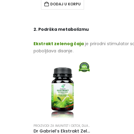
DODAJ U KORPU
2. Podrška metabolizmu
Ekstrakt zelenog čaja
je prirodni stimulator s
poboljšava disanje.
PROIZVODI ZA IMUNITET I DETOX
,
DIJABETES, HOLESTEROL, PRITISAK
,
P
Dr Gabriel’s Ekstrakt Zelenog Čaja – Prirodni Antioksidans za Zdravlje i Energiju