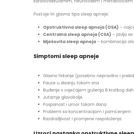
kardiovaskularnim, neurološkim i metaboličkim
Postoje tri glavna tipa sleep apneje:
Opstruktivna sleep apneja (OSA)
– najče
Centralna sleep apneja (CSA)
– javlja s
Mješovita sleep apneja
– kombinacija oba
Simptomi sleep apneje
Glasno hrkanje (posebno nepravilno i preki
Pauze u disanju tokom sna
Buđenje s osjećajem gušenja ili kratkog da
Jutarnje glavobolje
Pospanost i umor tokom dana
Problemi sa koncentracijom i pamćenjem
Razdražljivost i promjene raspoloženja
Uzroci nastanka opstruktivne slee