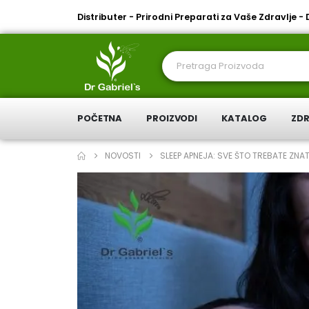
Distributer - Prirodni Preparati za Vaše Zdravlje -
POČETNA
PROIZVODI
KATALOG
ZDR
NOVOSTI
SLEEP APNEJA: SVE ŠTO TREBATE ZN