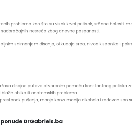
enih problema kao što su visok krvni pritisak, srčane bolesti, m
od saobraćajnih nesreća zbog dnevne pospanosti.
aljnim snimanjem disanja, otkucaja srca, nivoa kiseonika i pokr
održava disajne puteve otvorenim pomoću konstantnog pritiska zr
 blažih oblika ili anatomskih problema.
 prestanak pušenja, manja konzumacija alkohola i redovan san s
iz ponude DrGabriels.ba