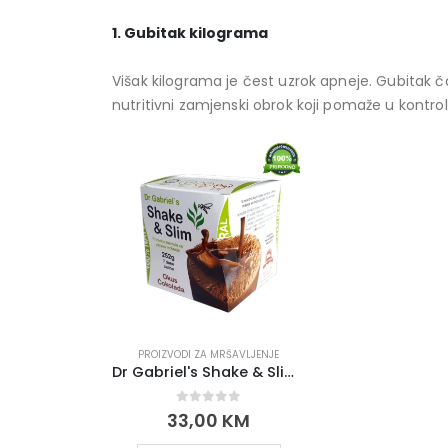
1. Gubitak kilograma
Višak kilograma je čest uzrok apneje. Gubitak 
nutritivni zamjenski obrok koji pomaže u kontrol
PROIZVODI ZA MRŠAVLJENJE
Dr Gabriel's Shake & Slim za Zdravo Mršavljenje
0
out of 5
33,00
KM