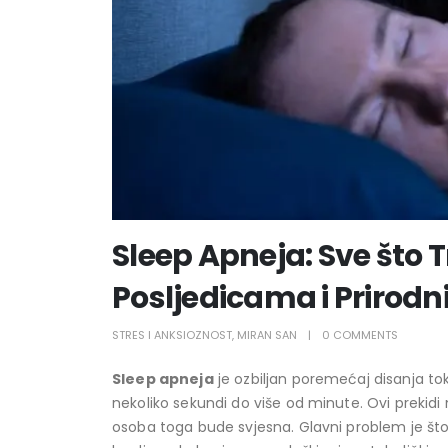
Sleep Apneja: Sve što 
Posljedicama i Priro
STRES I ANKSIOZNOST
,
MIRAN SAN
0 COMMENTS
Sleep apneja
je ozbiljan poremećaj disanja to
nekoliko sekundi do više od minute. Ovi prekidi
osoba toga bude svjesna. Glavni problem je što t