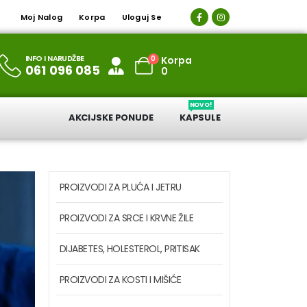
Moj Nalog
Korpa
Uloguj Se
INFO I NARUDŽBE
0
Korpa
061 096 085
0
NOVO!
AKCIJSKE PONUDE
KAPSULE
PROIZVODI ZA PLUĆA I JETRU
PROIZVODI ZA SRCE I KRVNE ŽILE
DIJABETES, HOLESTEROL, PRITISAK
PROIZVODI ZA KOSTI I MIŠIĆE