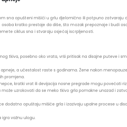
m sna opušteni mišići u grlu djelomično ili potpuno zatvaraju d
 osoba kratko prestaje da diše, što mozak prepoznaje i budi os
remete ciklus sna i stvaraju osjećaj iscrpljenosti.
og tkiva, posebno oko vrata, vrši pritisak na disajne puteve i sm
ju apneje, a učestalost raste s godinama. Žene nakon menopauz
ih promjena.
nepce, kratki vrat ili devijacija nosne pregrade mogu povećati rizi
 može uzrokovati da se meko tkivo grla pomakne unazad i zatvo
e dodatno opuštaju mišiće grla i izazivaju upalne procese u dis
 igra važnu ulogu.