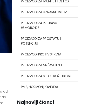
PROIZVODI ZA IMUNITET I DETOX
PROIZVODI ZA URINARNI SISTEM
PROIZVODI ZA PROBAVU I
HEMOROIDE
PROIZVODI ZA PROSTATU I
POTENCIJU
PROIZVODI PROTIV STRESA
PROIZVODI ZA MRŠAVLJENJE
PROIZVODI ZA NJEGU KOŽE I KOSE
PMS, HORMONI, KANDIDA
ju od
z da
Najnoviji članci
im