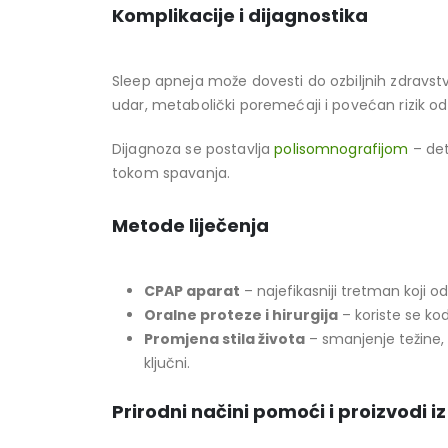
Komplikacije i dijagnostika
Sleep apneja može dovesti do ozbiljnih zdravstv
udar, metabolički poremećaji i povećan rizik 
Dijagnoza se postavlja
polisomnografijom
– det
tokom spavanja.
Metode liječenja
CPAP aparat
– najefikasniji tretman koji 
Oralne proteze i hirurgija
– koriste se kod
Promjena stila života
– smanjenje težine,
ključni.
Prirodni načini pomoći i proizvodi 