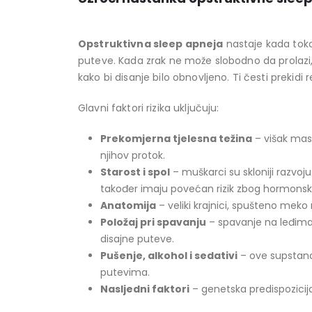
Opstruktivna sleep apneja
nastaje kada toko
puteve. Kada zrak ne može slobodno da prolazi,
kako bi disanje bilo obnovljeno. Ti česti prekidi 
Glavni faktori rizika uključuju:
Prekomjerna tjelesna težina
– višak masn
njihov protok.
Starost i spol
– muškarci su skloniji razvo
također imaju povećan rizik zbog hormonsk
Anatomija
– veliki krajnici, spušteno meko 
Položaj pri spavanju
– spavanje na leđima
disajne puteve.
Pušenje, alkohol i sedativi
– ove supstanc
putevima.
Nasljedni faktori
– genetska predispozicija