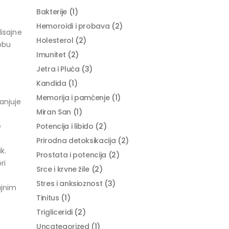
Bakterije
(1)
Hemoroidi i probava
(2)
isajne
Holesterol
(2)
obu
Imunitet
(2)
Jetra i Pluća
(3)
Kandida
(1)
Memorija i pamćenje
(1)
anjuje
Miran San
(1)
e
Potencija i libido
(2)
Prirodna detoksikacija
(2)
k.
Prostata i potencija
(2)
ri
Srce i krvne žile
(2)
Stres i anksioznost
(3)
ajnim
Tinitus
(1)
Trigliceridi
(2)
Uncategorized
(1)