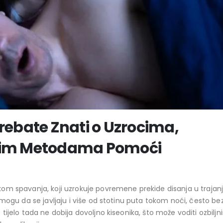
Trebate Znati o Uzrocima,
dnim Metodama Pomoći
kom spavanja, koji uzrokuje povremene prekide disanja u trajan
 mogu da se javljaju i više od stotinu puta tokom noći, često be
ijelo tada ne dobija dovoljno kiseonika, što može voditi ozbiljn