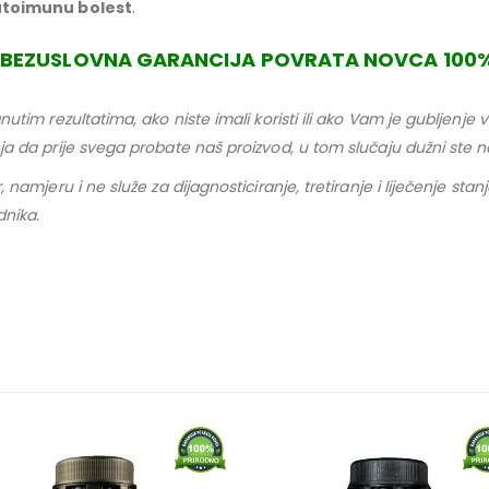
toimunu bolest
.
BEZUSLOVNA GARANCIJA POVRATA NOVCA 100
gnutim rezultatima, ako niste imali koristi ili ako Vam je gublje
nja da prije svega probate naš proizvod, u tom slučaju dužni ste
 namjeru i ne služe za dijagnosticiranje, tretiranje i liječenje sta
dnika.