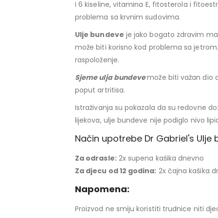
i 6 kiseline, vitamina E, fitosterola i fitoe
problema sa krvnim sudovima.
Ulje bundeve
je jako bogato zdravim mas
može biti korisno kod problema sa jetrom
raspoloženje.
Sjeme ulja bundeve
može biti važan dio a
poput artritisa.
Istraživanja su pokazala da su redovne doz
lijekova, ulje bundeve nije podiglo nivo l
Način upotrebe Dr Gabriel's Ulje
Za odrasle:
2x supena kašika dnevno
Za djecu od 12 godina:
2x čajna kašika 
Napomena:
Proizvod ne smiju koristiti trudnice niti dj