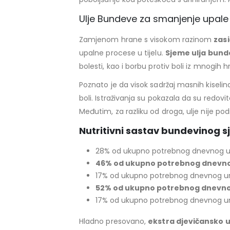
Ulje Bundeve za smanjenje upale
Zamjenom hrane s visokom razinom
zas
upalne procese u tijelu.
Sjeme ulja bun
bolesti, kao i borbu protiv boli iz mnogih 
Poznato je da visok sadržaj masnih kiseli
boli. Istraživanja su pokazala da su redovi
Međutim, za razliku od droga, ulje nije po
Nutritivni sastav bundevinog 
28% od ukupno potrebnog dnevnog 
46% od ukupno potrebnog dnevn
17% od ukupno potrebnog dnevnog u
52% od ukupno potrebnog dnevn
17% od ukupno potrebnog dnevnog u
Hladno presovano,
ekstra djevičansko 