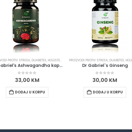
VODI PROTIV STRESA
,
PROIZVODI ZA SRCE I KRVNE ŽILE
,
DIJABETES, HOLESTEROL, PRITISAK
PROIZVODI PROTIV STRESA
,
PROIZVODI ZA IMUNITET I DETOX
,
DIJABETES, HOLESTEROL, P
,
P
Dr Gabriel's Ashwagandha kapsule
Dr Gabriel`s Ginseng
0
out of 5
0
out of 5
33,00
KM
30,00
KM
DODAJ U KORPU
DODAJ U KORPU