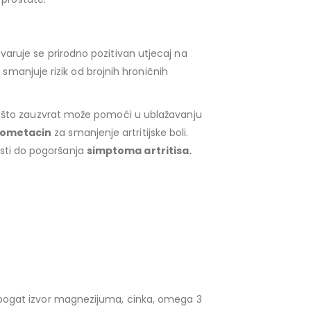
aruje se prirodno pozitivan utjecaj na
 smanjuje rizik od brojnih hroničnih
što zauzvrat može pomoći u ublažavanju
dometacin
za smanjenje artritijske boli.
vesti do pogoršanja
simptoma artritisa.
 bogat izvor magnezijuma, cinka, omega 3