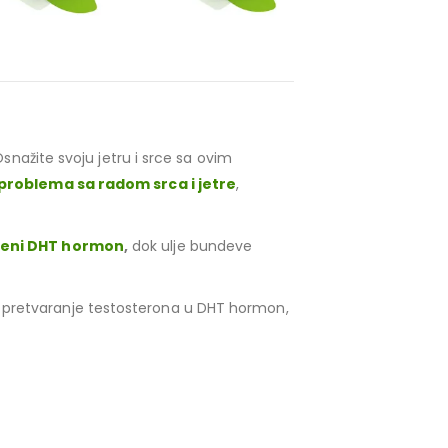
Osnažite svoju jetru i srce sa ovim
problema sa radom srca i jetre
,
ljeni DHT hormon
,
dok ulje bundeve
a pretvaranje testosterona u DHT hormon,