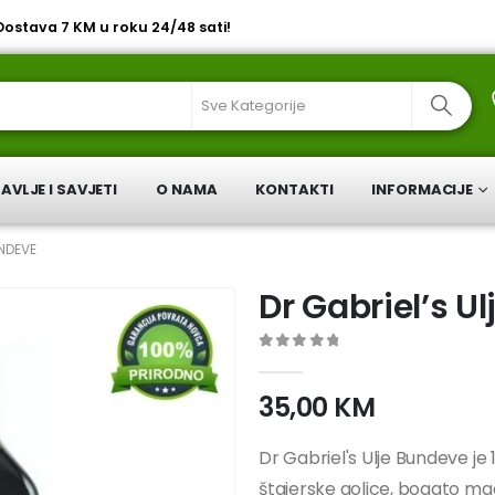
 Dostava 7 KM u roku 24/48 sati!
AVLJE I SAVJETI
O NAMA
KONTAKTI
INFORMACIJE
UNDEVE
Dr Gabriel’s U
0
out of 5
35,00
KM
Dr Gabriel's Ulje Bundeve je
štajerske golice, bogato m