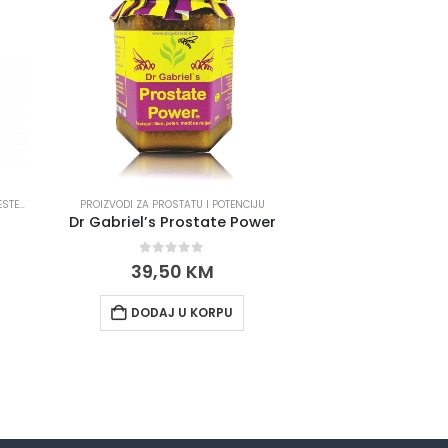
RITISAK
ROIZVODI ZA PROSTATU I POTENCIJU
PROIZVODI ZA PROSTATU I POTENCIJU
,
PROIZVODI ZA IMUNITET I DETOX
,
PROIZVODI ZA MRŠAVLJENJE
PROIZVODI ZA IMUNITET I 
,
PROIZVOD
Dr Gabriel’s Prostate Power
0
out of 5
0
out
39,50
KM
40,0
DODAJ U KORPU
DODAJ 