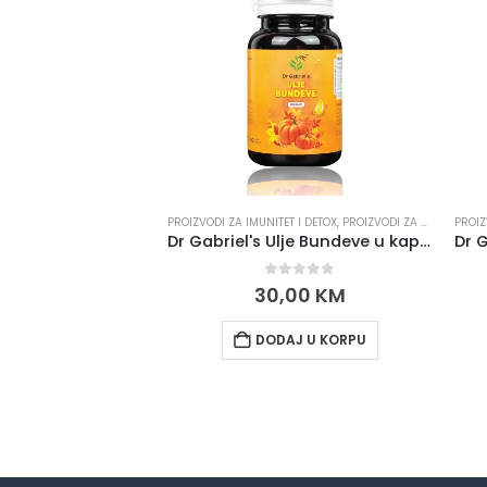
PROIZVODI ZA IMUNITET I DETOX
,
PROIZVODI ZA PROSTATU I POTENCIJU
PROIZ
Dr Gabriel's Ulje Bundeve u kapsulama 60 kom.
0
out of 5
30,00
KM
DODAJ U KORPU