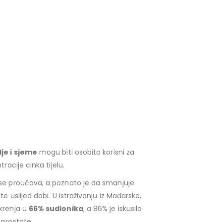
lje i sjeme
mogu biti osobito korisni za
acije cinka tijelu.
se proučava, a poznato je da smanjuje
 uslijed dobi. U istraživanju iz Mađarske,
krenja u
66% sudionika
, a 86% je iskusilo
 prostate.