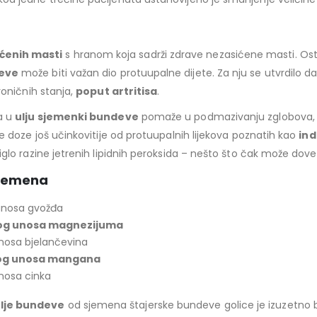
ićenih masti
s hranom koja sadrži zdrave nezasićene masti. Ostv
deve
može biti važan dio protuupalne dijete. Za nju se utvrdilo da
hroničnih stanja,
poput artritisa
.
na u
ulju sjemenki bundeve
pomaže u podmazivanju zglobova, 
te doze još učinkovitije od protuupalnih lijekova poznatih kao
in
diglo razine jetrenih lipidnih peroksida – nešto što čak može do
sjemena
unosa gvožđa
og unosa magnezijuma
nosa bjelančevina
og unosa mangana
nosa cinka
ulje bundeve
od sjemena štajerske bundeve golice je izuzetno