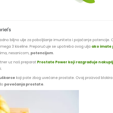
riel's
rodno biljno ulje za poboljšanje imuniteta i pojačanje potencije. 
mega 3 kiseline. Preporučuje se upotreba ovog ulja
ako imate 
vima, nesanicom,
potencijom
.
rtner uz naš preparat
Prostate Power koji razgrađuje nakup
i.
muškarce
koji pate zbog uvećane prostate. Ovaj proizvod blokir
 do
povećanja prostate
.