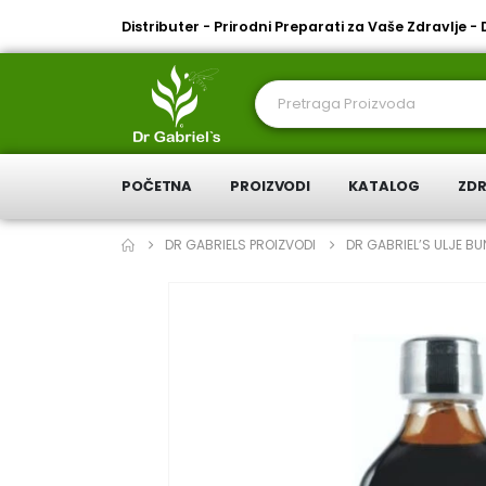
Distributer - Prirodni Preparati za Vaše Zdravlje -
POČETNA
PROIZVODI
KATALOG
ZDR
DR GABRIELS PROIZVODI
DR GABRIEL’S ULJE B