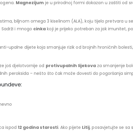
strogena.
Magnezijum
je u prirodnoj formi dokazan u zaštiti od 
tima, biljnom omega 3 kiselinom (ALA), koju tijelo pretvara u s
. Sadrži i mnogo
cinka
koji je prijeko potreban za jak imunitet, po
nti-upalne dijete koja smanjuje rizik od brojnih hroničnih bolesti,
e još djelotvornije od
protivupalnih lijekova
za smanjenje bola
ipidnih peroksida – nešto što čak može dovesti do pogoršanja sim
 bundeve:
dnevno
eca ispod
12 godina starosti
. Ako pijete
Litij
, posavjetujte se sa