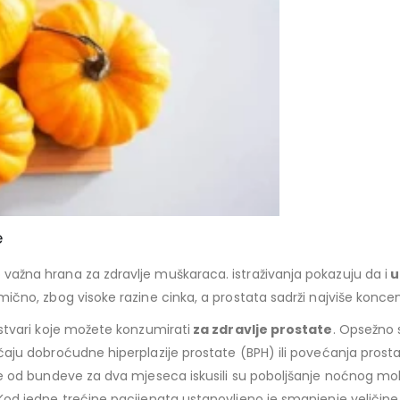
e
važna hrana za zdravlje muškaraca. istraživanja pokazuju da i
u
ično, zbog visoke razine cinka, a prostata sadrži najviše koncentr
 stvari koje možete konzumirati
za zdravlje prostate
. Opsežno 
aju dobroćudne hiperplazije prostate (BPH) ili povećanja prostate
je od bundeve za dva mjeseca iskusili su poboljšanje noćnog mo
Kod jedne trećine pacijenata ustanovljeno je smanjenje veličine