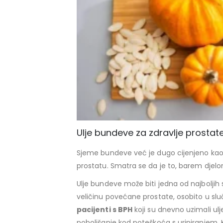
Ulje bundeve za zdravlje prostat
Sjeme bundeve već je dugo cijenjeno kao 
prostatu. Smatra se da je to, barem djelom
Ulje bundeve može biti jedna od najboljih
veličinu povećane prostate, osobito u sluč
pacijenti s BPH
koji su dnevno uzimali ul
poboljšanje kod poteškoća s uriniranjem. 