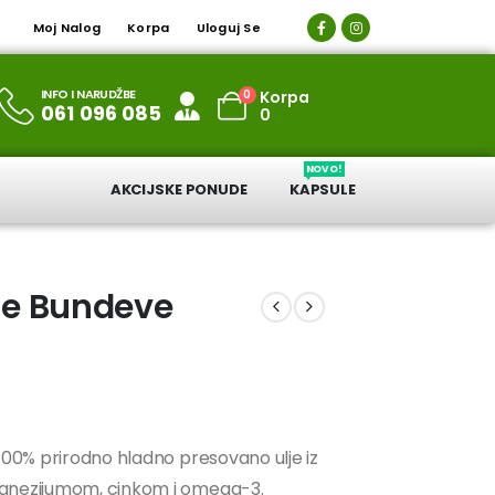
Moj Nalog
Korpa
Uloguj Se
INFO I NARUDŽBE
0
Korpa
061 096 085
0
NOVO!
AKCIJSKE PONUDE
KAPSULE
lje Bundeve
 100% prirodno hladno presovano ulje iz
agnezijumom, cinkom i omega-3.