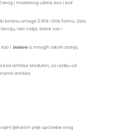
srčanog i moždanog udara, kao i kod
ebi korisnu omega 3 EPA i DHA formu. Zato
tenciju, rast ćelija, dobar san i
 kao i
bolove
iz mnogih takvih stanja,
 kod artritisa. Međutim, za razliku od
ptoma artritisa.
 svojim ljekarom prije upotrebe ovog