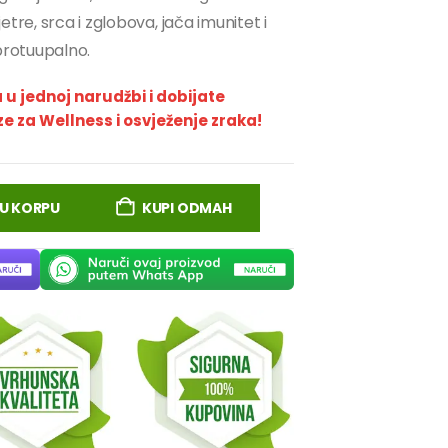
etre, srca i zglobova, jača imunitet i
 protuupalno.
a u jednoj narudžbi i dobijate
 za Wellness i osvježenje zraka!
U KORPU
KUPI ODMAH