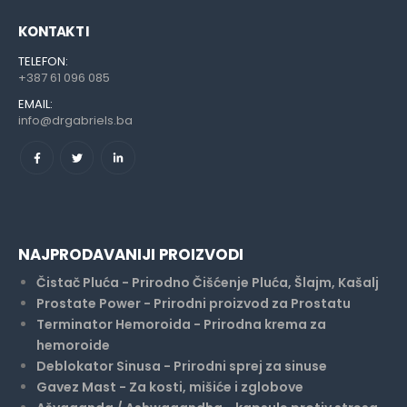
KONTAKT I
TELEFON:
+387 61 096 085
EMAIL:
info@drgabriels.ba
NAJPRODAVANIJI PROIZVODI
Čistač Pluća - Prirodno Čišćenje Pluća, Šlajm, Kašalj
Prostate Power - Prirodni proizvod za Prostatu
Terminator Hemoroida - Prirodna krema za
hemoroide
Deblokator Sinusa - Prirodni sprej za sinuse
Gavez Mast - Za kosti, mišiće i zglobove