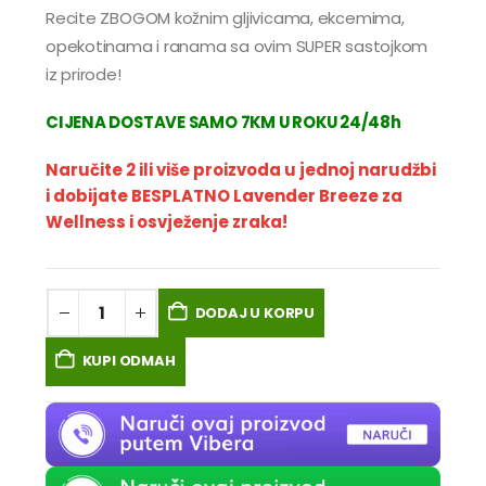
Recite ZBOGOM kožnim gljivicama, ekcemima,
opekotinama i ranama sa ovim SUPER sastojkom
iz prirode!
CIJENA DOSTAVE SAMO 7KM U ROKU 24/48h
Naručite 2 ili više proizvoda u jednoj narudžbi
i dobijate BESPLATNO Lavender Breeze za
Wellness i osvježenje zraka!
DODAJ U KORPU
KUPI ODMAH