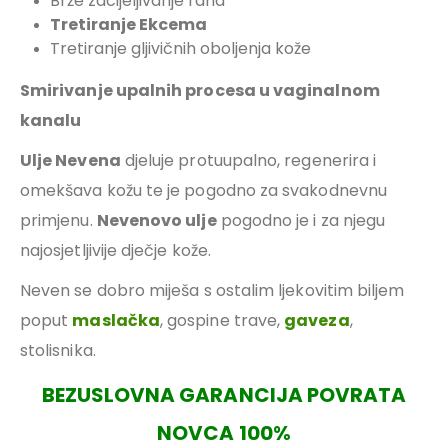
Brže zacijeljivanje rana
Tretiranje Ekcema
Tretiranje gljivičnih oboljenja kože
Smirivanje upalnih procesa u vaginalnom
kanalu
Ulje Nevena
djeluje protuupalno, regenerira i
omekšava kožu te je pogodno za svakodnevnu
primjenu.
Nevenovo ulje
pogodno je i za njegu
najosjetljivije dječje kože.
Neven se dobro miješa s ostalim ljekovitim biljem
poput
maslačka
, gospine trave,
gaveza
,
stolisnika.
BEZUSLOVNA GARANCIJA POVRATA
NOVCA 100%