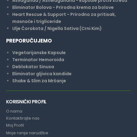
Ašvaganda / Ashwagandha - kapsule protiv stresa
Eliminator Bolova - Prirodna krema za bolove
Heart Rescue & Support - Prirodno za pritisak,
masnoće i trigliceride
Ulje Čorokota / Nigella Sativa (Crni Kim)
PREPORUČUJEMO
Vegetarijanske Kapsule
Terminator Hemoroida
Deblokator Sinusa
Eliminator gljivica kandide
Shake & Slim za Mršanje
KORISNIČKI PROFIL
O nama
Kontaktirajte nas
Moj Profil
Moje ranije narudžbe