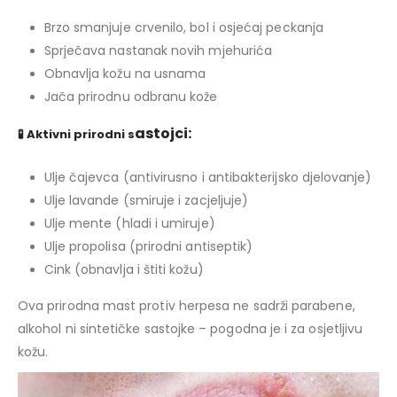
Brzo smanjuje crvenilo, bol i osjećaj peckanja
Sprječava nastanak novih mjehurića
Obnavlja kožu na usnama
Jača prirodnu odbranu kože
astojci:
🧪 Aktivni prirodni s
Ulje čajevca (antivirusno i antibakterijsko djelovanje)
Ulje lavande (smiruje i zacjeljuje)
Ulje mente (hladi i umiruje)
Ulje propolisa (prirodni antiseptik)
Cink (obnavlja i štiti kožu)
Ova prirodna mast protiv herpesa ne sadrži parabene,
alkohol ni sintetičke sastojke – pogodna je i za osjetljivu
kožu.