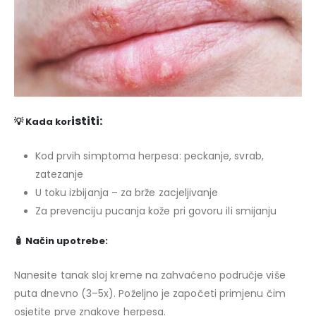
istiti:
💡 Kada kor
Kod prvih simptoma herpesa: peckanje, svrab,
zatezanje
U toku izbijanja – za brže zacjeljivanje
Za prevenciju pucanja kože pri govoru ili smijanju
🧴 Način upotrebe:
Nanesite tanak sloj kreme na zahvaćeno područje više
puta dnevno (3–5x). Poželjno je započeti primjenu čim
osjetite prve znakove herpesa.