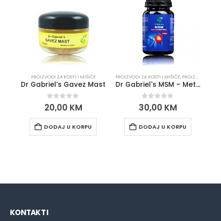
PROIZVODI ZA KOSTI I MIŠIĆE
PROIZVODI ZA KOSTI I MIŠIĆE
,
PROIZVODI ZA NJEGU KOŽE I KOSE
PROI
Dr Gabriel’s Gavez Mast
Dr Gabriel's MSM – Metilsulfonilmetan kapsule
0
out of 5
0
out of 5
20,00
KM
30,00
KM
DODAJ U KORPU
DODAJ U KORPU
KONTAKT I