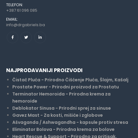
TELEFON:
+387 61 096 085
EMAIL:
info@drgabriels.ba
NAJPRODAVANIJI PROIZVODI
Čistač Pluća - Prirodno Čišćenje Pluća, Šlajm, Kašalj
Prostate Power - Prirodni proizvod za Prostatu
Terminator Hemoroida - Prirodna krema za
hemoroide
Deblokator Sinusa - Prirodni sprej za sinuse
Gavez Mast - Za kosti, mišiće i zglobove
Ašvaganda / Ashwagandha - kapsule protiv stresa
Eliminator Bolova - Prirodna krema za bolove
Heart Rescue & Support - Prirodno za pritisak,