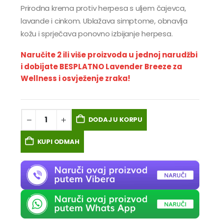
Prirodna krema protiv herpesa s uljem čajevca,
lavande i cinkom. Ublažava simptome, obnavlja
kožu i sprječava ponovno izbijanje herpesa.
Naručite 2 ili više proizvoda u jednoj narudžbi
i dobijate BESPLATNO Lavender Breeze za
Wellness i osvježenje zraka!
DODAJ U KORPU
KUPI ODMAH