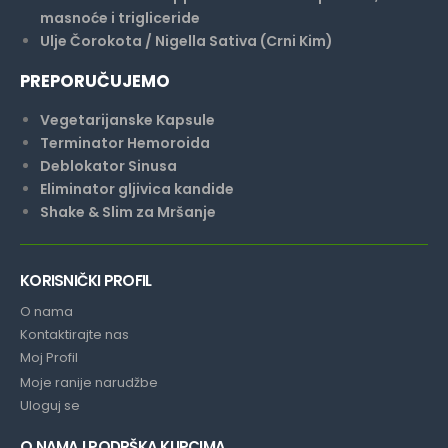
masnoće i trigliceride
Ulje Čorokota / Nigella Sativa (Crni Kim)
PREPORUČUJEMO
Vegetarijanske Kapsule
Terminator Hemoroida
Deblokator Sinusa
Eliminator gljivica kandide
Shake & Slim za Mršanje
KORISNIČKI PROFIL
O nama
Kontaktirajte nas
Moj Profil
Moje ranije narudžbe
Uloguj se
O NAMA I PODRŠKA KUPCIMA