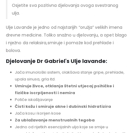
Osjetite sva pozitivna djelovanja ovoga svestranog
ulja.
Ulje Lavande je jedno od najstarijih “oružja” velikih imena
drevne medicine. Toliko snažno u djelovanju, a opet blago
i nježno da relaksira,smiruje i pomaže kod prehlade i
bolova.
Djelovanje Dr Gabriel's Ulje lavande:
Jača imunološki sistem, olakšava stanje gripe, prehlade,
upala sinusa, grla itd.
Umiruje živce, otklanja štetni utjecaj psihičke i
fizičke iscrpljenosti i nemira
Potiče iskašljavanje
Čisti kožu i smiruje akne i dubinski hidratizira
Jača kosu i korijen kose
Za ublažavanje menstrualnih tegoba
Jedno od rijetkih esencijalnih ulja koje se smije u