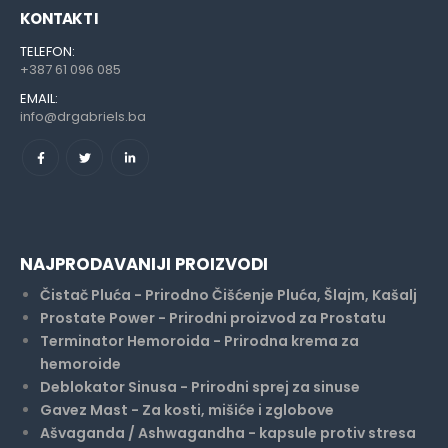
KONTAKT I
TELEFON:
+387 61 096 085
EMAIL:
info@drgabriels.ba
NAJPRODAVANIJI PROIZVODI
Čistač Pluća - Prirodno Čišćenje Pluća, Šlajm, Kašalj
Prostate Power - Prirodni proizvod za Prostatu
Terminator Hemoroida - Prirodna krema za
hemoroide
Deblokator Sinusa - Prirodni sprej za sinuse
Gavez Mast - Za kosti, mišiće i zglobove
Ašvaganda / Ashwagandha - kapsule protiv stresa