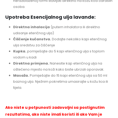
nerazblaženoj formi stavljati direktno na kožu kod odraslih
osoba.
Upotreba Esencijalnog ulja lavande:
Direktna inhalacija
(putem inhalatora ili direktno
udisanje eteričnog ulja)
Čišćenje kućanstva.
Dodajte nekoliko kapi eteričnog
ulja sredstvu za čišćenje
Kupka.
pomiješajte do 5 kapi eteričnog ulja s toplom
vodom u kadi
Direktna primjena.
Nanesite kap eteričnog ulja na
oštećeno mjesto na koži kako biste ubrzali oporavak.
Masaža.
Pomiješajte do 15 kapi eteričnog ulja sa 50 ml
baznog ulja. Nježnim pokretima umasirajte u kožu lica ili
tijela.
Ako niste u potpunosti zadovoljni sa postignutim
rezultatima, ako niste imali koristi ili ako Vam je