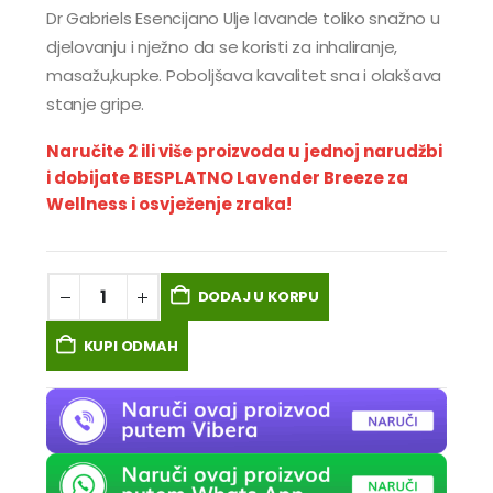
Dr Gabriels Esencijano Ulje lavande toliko snažno u
djelovanju i nježno da se koristi za inhaliranje,
masažu,kupke. Poboljšava kavalitet sna i olakšava
stanje gripe.
Naručite 2 ili više proizvoda u jednoj narudžbi
i dobijate BESPLATNO Lavender Breeze za
Wellness i osvježenje zraka!
DODAJ U KORPU
KUPI ODMAH