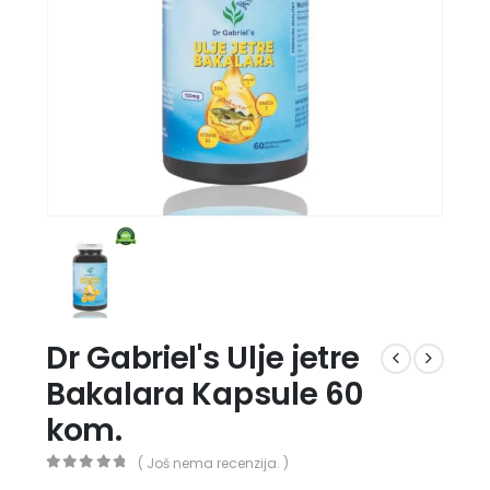
Dr Gabriel's Ulje jetre
Bakalara Kapsule 60
kom.
( Još nema recenzija. )
0
out of 5