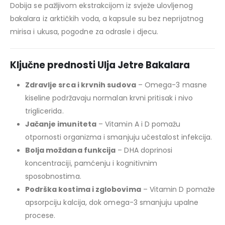
Dobija se pažljivom ekstrakcijom iz svježe ulovljenog
bakalara iz arktičkih voda, a kapsule su bez neprijatnog
mirisa i ukusa, pogodne za odrasle i djecu.
Ključne prednosti Ulja Jetre Bakalara
Zdravlje srca i krvnih sudova
– Omega-3 masne
kiseline podržavaju normalan krvni pritisak i nivo
triglicerida.
Jačanje imuniteta
– Vitamin A i D pomažu
otpornosti organizma i smanjuju učestalost infekcija.
Bolja moždana funkcija
– DHA doprinosi
koncentraciji, pamćenju i kognitivnim
sposobnostima.
Podrška kostima i zglobovima
– Vitamin D pomaže
apsorpciju kalcija, dok omega-3 smanjuju upalne
procese.