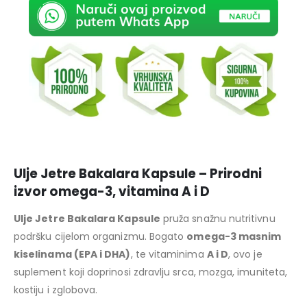
Ulje Jetre Bakalara Kapsule – Prirodni
izvor omega-3, vitamina A i D
Ulje Jetre Bakalara Kapsule
pruža snažnu nutritivnu
podršku cijelom organizmu. Bogato
omega-3 masnim
kiselinama (EPA i DHA)
, te vitaminima
A i D
, ovo je
suplement koji doprinosi zdravlju srca, mozga, imuniteta,
kostiju i zglobova.