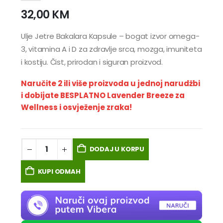
32,00
KM
Ulje Jetre Bakalara Kapsule – bogat izvor omega-
3, vitamina A i D za zdravlje srca, mozga, imuniteta
i kostiju. Čist, prirodan i siguran proizvod.
Naručite 2 ili više proizvoda u jednoj narudžbi
i dobijate BESPLATNO Lavender Breeze za
Wellness i osvježenje zraka!
DODAJ U KORPU
KUPI ODMAH