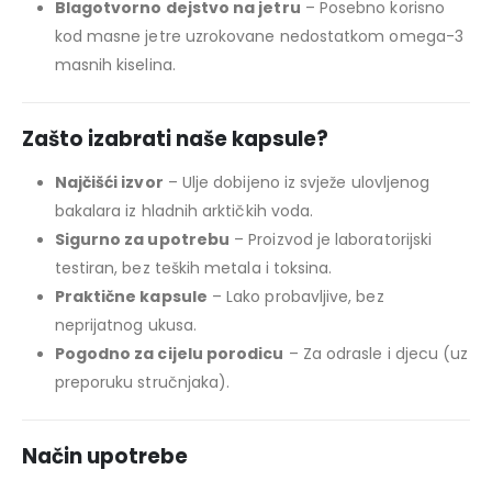
Blagotvorno dejstvo na jetru
– Posebno korisno
kod masne jetre uzrokovane nedostatkom omega-3
masnih kiselina.
Zašto izabrati naše kapsule?
Najčišći izvor
– Ulje dobijeno iz svježe ulovljenog
bakalara iz hladnih arktičkih voda.
Sigurno za upotrebu
– Proizvod je laboratorijski
testiran, bez teških metala i toksina.
Praktične kapsule
– Lako probavljive, bez
neprijatnog ukusa.
Pogodno za cijelu porodicu
– Za odrasle i djecu (uz
preporuku stručnjaka).
Način upotrebe