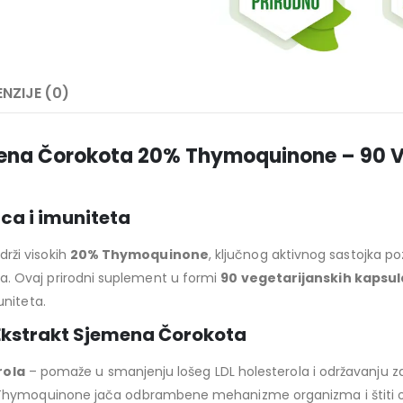
NZIJE (0)
emena Čorokota 20% Thymoquinone – 90 V
ca i imuniteta
drži visokih
20% Thymoquinone
, ključnog aktivnog sastojka 
ma. Ovaj prirodni suplement u formi
90 vegetarijanskih kapsul
uniteta.
 Ekstrakt Sjemena Čorokota
rola
– pomaže u smanjenju lošeg LDL holesterola i održavanju zd
hymoquinone jača odbrambene mehanizme organizma i štiti od