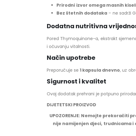
Prirodni izvor omega masnih kisel
Bez štetnih dodataka
– ne sadrži G
Dodatna nutritivna vrijedno
Pored Thymoquinone-a, ekstrakt sjemena
i očuvanju vitalnosti.
Način upotrebe
Preporučuje se
1 kapsula dnevno
, uz ob
Sigurnost i kvalitet
Ovaj dodatak prehrani je potpuno priroda
DIJETETSKI PROIZVOD
UPOZORENJE: Nemojte prekoračiti pre
nije namijenjen djeci, trudnicama i