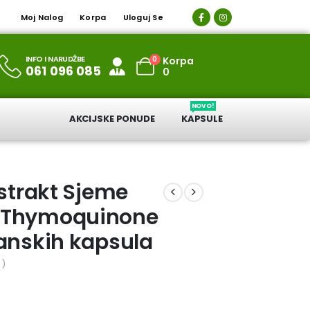
Moj Nalog
Korpa
Uloguj Se
INFO I NARUDŽBE
0
Korpa
061 096 085
0
NOVO!
AKCIJSKE PONUDE
KAPSULE
kstrakt Sjeme
 Thymoquinone
janskih kapsula
 )