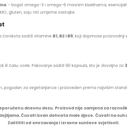
ina
– bogat omega-3 i omega-6 masnim kiselinama, esencijaln
MO, gluten, soju niti umjetne sastojke.
st
 čorokota sadrži vitamine
B1, B2 i B9
, koji doprinose proizvodnj
rok ili čašu vode. Pakovanje sadrži 90 kapsula, što je dovoljno za
n, pogodan za vegetarijance i proizveden prema najvišim standa
poručenu dnevnu dozu. Proizvod nije zamjena za raznoli
 dojiljama. Čuvati izvan dohvata male djece. Čuvati na su
Zaštititi od smrzavanja i izravne sunčeve svjetlosti.