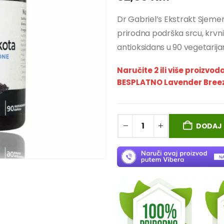
Dr Gabriel’s Ekstrakt Sje
prirodna podrška srcu, krvn
antioksidans u 90 vegetarija
Naručite 2 ili više proizvod
BESPLATNO Lavender Breeze
DODAJ 