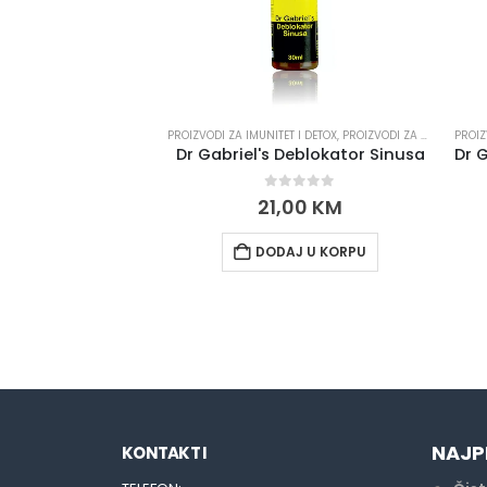
PROIZVODI ZA IMUNITET I DETOX
,
PROIZVODI ZA PLUĆA I JETRU
PROIZ
Dr Gabriel's Deblokator Sinusa
0
out of 5
21,00
KM
DODAJ U KORPU
NAJP
KONTAKT I