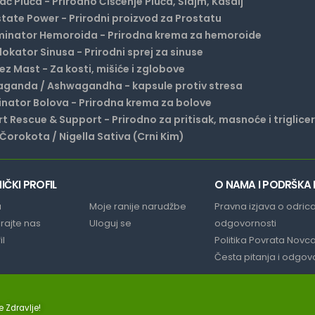
ač Pluća - Prirodno Čišćenje Pluća, Šlajm, Kašalj
tate Power - Prirodni proizvod za Prostatu
minator Hemoroida - Prirodna krema za hemoroide
okator Sinusa - Prirodni sprej za sinuse
z Mast - Za kosti, mišiće i zglobove
aganda / Ashwagandha - kapsule protiv stresa
inator Bolova - Prirodna krema za bolove
t Rescue & Support - Prirodno za pritisak, masnoće i triglice
 Čorokota / Nigella Sativa (Crni Kim)
IČKI PROFIL
O NAMA I PODRŠKA
a
Moje ranije narudžbe
Pravna izjava o odric
irajte nas
Uloguj se
odgovornosti
il
Politika Povrata Novc
Česta pitanja i odgov
 Zdravlje!