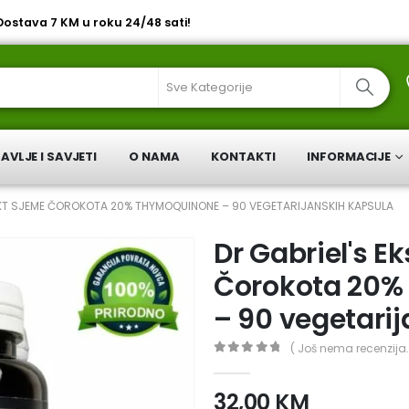
 Dostava 7 KM u roku 24/48 sati!
AVLJE I SAVJETI
O NAMA
KONTAKTI
INFORMACIJE
AKT SJEME ČOROKOTA 20% THYMOQUINONE – 90 VEGETARIJANSKIH KAPSULA
Dr Gabriel's E
Čorokota 20%
– 90 vegetari
( Još nema recenzija.
0
out of 5
32,00
KM