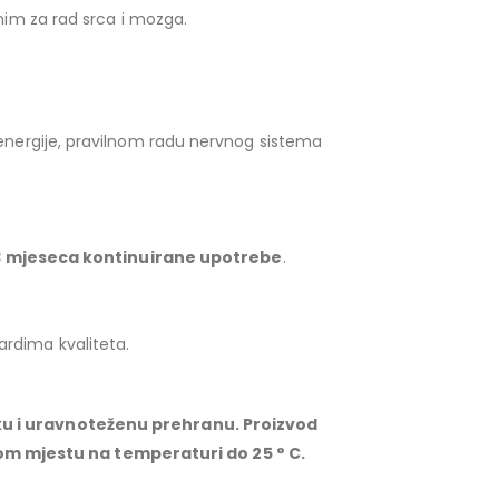
im za rad srca i mozga.
i energije, pravilnom radu nervnog sistema
3 mjeseca kontinuirane upotrebe
.
rdima kvaliteta.
ku i uravnoteženu prehranu. Proizvod
hom mjestu na temperaturi do 25 ° C.