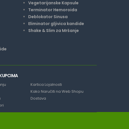
Vegetarijanske Kapsule
Terminator Hemoroida
Deblokator Sinusa
Eliminator gljivica kandide
Shake & Slim za Mršanje
ride
 KUPCIMA
anju
Kartica Lojalnosti
Kako Naručiti na Web Shopu
a
Dostava
ori