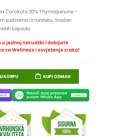
mena Čorokota 20% Thymoquinone –
im sudovima i imunitetu. Snažan
nskih kapsula.
a u jednoj narudžbi i dobijate
 za Wellness i osvježenje zraka!
U KORPU
KUPI ODMAH