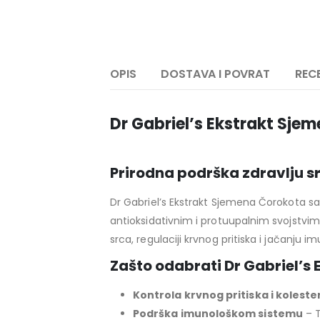
OPIS
DOSTAVA I POVRAT
RECE
Dr Gabriel’s Ekstrakt Sj
Prirodna podrška zdravlju sr
Dr Gabriel’s Ekstrakt Sjemena Čorokota sa
antioksidativnim i protuupalnim svojstvi
srca, regulaciji krvnog pritiska i jačanju im
Zašto odabrati Dr Gabriel’s
Kontrola krvnog pritiska i koleste
Podrška imunološkom sistemu
– T