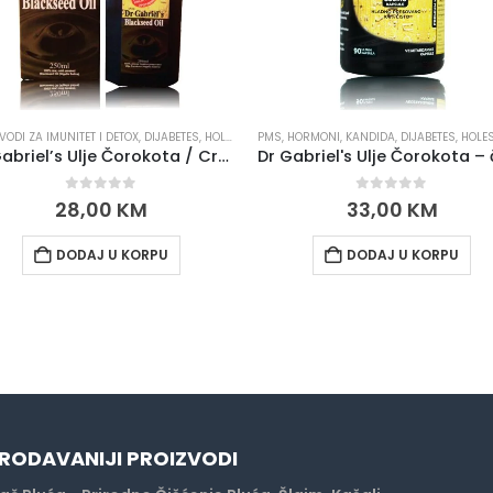
VODI ZA IMUNITET I DETOX
,
DIJABETES, HOLESTEROL, PRITISAK
PMS, HORMONI, KANDIDA
,
PMS, HORMONI, KANDIDA
,
DIJABETES, HOLESTEROL, PR
,
PRO
Dr Gabriel’s Ulje Čorokota / Crnog Kima / Blackseed Oil
0
out of 5
0
out of 5
28,00
KM
33,00
KM
DODAJ U KORPU
DODAJ U KORPU
RODAVANIJI PROIZVODI