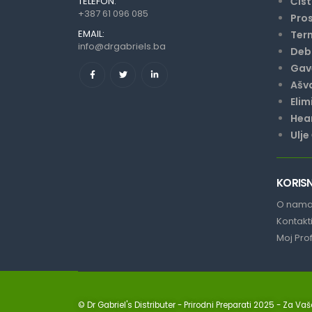
TELEFON:
Čist
+387 61 096 085
Pros
EMAIL:
Ter
info@drgabriels.ba
Debl
Gave
Ašv
Elim
Hear
Ulje
KORISN
O nam
Kontakt
Moj Prof
© Dr Gabriel's Distributer - Prirodni Preparati 2025
- Za Vaše