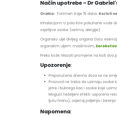
Način upotrebe – Dr Gabriel'
Oralno:
Tretman traje 15 dana.
Koristi s
Inhalacijom: U pola litre pokuhane vode dod
osjetljive osobe (astma, alergije).
Organsko ulje divljeg origana čisto esenci
organskim uljem: maslinovim,
čorokotovi
Preko kože: Mazati promjene na koži dva 
Upozorenje
:
Preporučena dnevna doza se ne smije p
Proizvod ne treba da uzimaju osobe k
jetre i bubrega kao i osobe koje uzima
Mogući neželjeni efekti: usporena resor
ljutu hranu), osjećaj paljenja i žarenj
Napomena
: