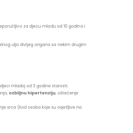
preporučljivo za djecu mlađu od 10 godina i
jalnog ulja divljeg origana sa nekim drugim
jeci mlađoj od 3 godine starosti.
anja,
ozbiljnu hipertenziju
, oštećenje
anje srca (kod osoba koje su osjetljive na