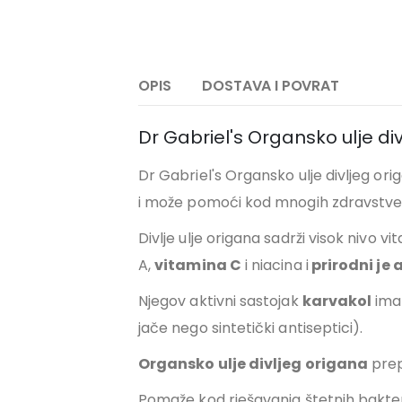
OPIS
DOSTAVA I POVRAT
Dr Gabriel's Organsko ulje di
Dr Gabriel's Organsko ulje divljeg origa
i može pomoći kod mnogih zdravstve
Divlje ulje origana sadrži visok nivo vi
A,
vitamina C
i niacina i
prirodni je 
Njegov aktivni sastojak
karvakol
ima 
jače nego sintetički antiseptici).
Organsko ulje divljeg origana
prep
Pomaže kod rješavanja štetnih bakter