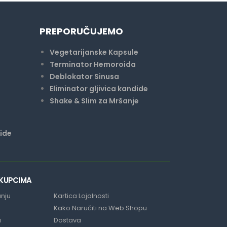
PREPORUČUJEMO
Vegetarijanske Kapsule
Terminator Hemoroida
Deblokator Sinusa
Eliminator gljivica kandide
Shake & Slim za Mršanje
ride
 KUPCIMA
anju
Kartica Lojalnosti
Kako Naručiti na Web Shopu
a
Dostava