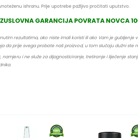
noteženu ishranu. Prije upotrebe pažljivo pročitati uputstvo.
EZUSLOVNA GARANCIJA POVRATA NOVCA 1
nutim rezultatima, ako niste imali koristi ili ako Vam je gubljenj
nja da prije svega probate naš proizvod, u tom slučaju dužni ste
 namjeru i ne služe za dijagnosticiranje, tretiranje i liječenje sta
dnika.