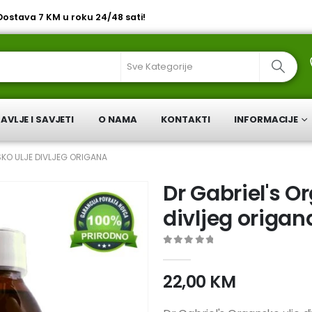
 Dostava 7 KM u roku 24/48 sati!
AVLJE I SAVJETI
O NAMA
KONTAKTI
INFORMACIJE
KO ULJE DIVLJEG ORIGANA
Dr Gabriel's O
divljeg origan
0
out of 5
22,00
KM