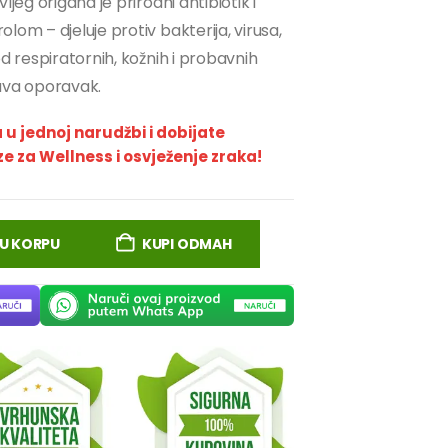
ljeg origana je prirodni antibiotik i
lom – djeluje protiv bakterija, virusa,
od respiratornih, kožnih i probavnih
zava oporavak.
a u jednoj narudžbi i dobijate
 za Wellness i osvježenje zraka!
U KORPU
KUPI ODMAH