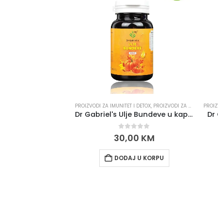
PROIZVODI ZA IMUNITET I DETOX
,
PROIZVODI ZA PROSTATU I POTENCIJU
PROIZ
Dr Gabriel's Ulje Bundeve u kapsulama 60 kom.
Dr
0
out of 5
30,00
KM
DODAJ U KORPU