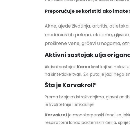
Preporučuje se koristiti ako imat
Akne, ujede životinja, artritis, atletsk
medecinskih pelena, ekceme, gljivice 
proširene vene, grčevi u nogama, otrov
Aktivni sastojak ulja origan
Aktivni sastojak
Karvakrol
koji se nalazi
na sintetičke tvari. 24 puta je jači nego sin
Šta je Karvakrol?
Prema brojnim istraživanjima, glavni antibak
je kvalitetnije i efikasnije.
Karvakrol
je monoterpenski fenol sa jak
respiratorni lanac bakterijskih ćelija, spri