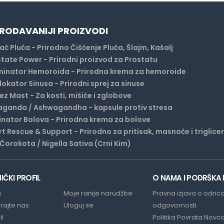
RODAVANIJI PROIZVODI
ač Pluća - Prirodno Čišćenje Pluća, Šlajm, Kašalj
tate Power - Prirodni proizvod za Prostatu
minator Hemoroida - Prirodna krema za hemoroide
okator Sinusa - Prirodni sprej za sinuse
z Mast - Za kosti, mišiće i zglobove
aganda / Ashwagandha - kapsule protiv stresa
inator Bolova - Prirodna krema za bolove
t Rescue & Support - Prirodno za pritisak, masnoće i triglice
 Čorokota / Nigella Sativa (Crni Kim)
IČKI PROFIL
O NAMA I PODRŠKA
a
Moje ranije narudžbe
Pravna izjava o odric
irajte nas
Uloguj se
odgovornosti
il
Politika Povrata Novc