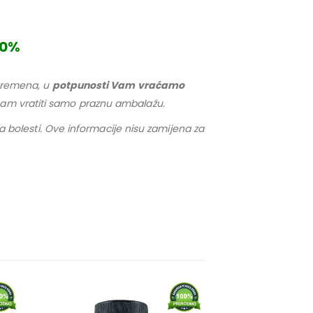
00%
e vremena, u
potpunosti Vam vraćamo
 nam vratiti samo praznu ambalažu.
nja bolesti. Ove informacije nisu zamijena za