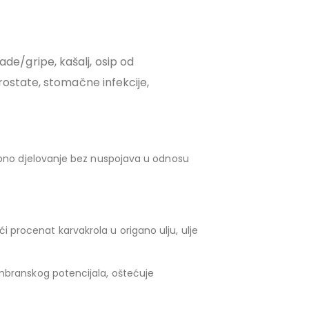
lade/gripe, kašalj, osip od
rostate, stomačne infekcije,
obno djelovanje bez nuspojava u odnosu
eći procenat karvakrola u origano ulju, ulje
mbranskog potencijala, oštećuje