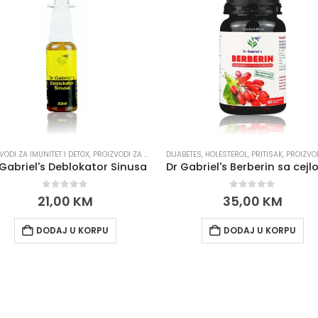
VODI ZA IMUNITET I DETOX
,
PROIZVODI ZA SRCE I KRVNE ŽILE
,
PROIZVODI ZA PLUĆA I JETRU
DIJABETES, HOLESTEROL, PRITISAK
,
PROIZVODI ZA IMUNI
 Gabriel's Deblokator Sinusa
0
out of 5
0
out of 5
21,00
KM
35,00
KM
DODAJ U KORPU
DODAJ U KORPU