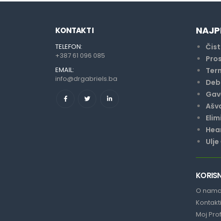
NAJP
KONTAKT I
TELEFON:
Čist
+387 61 096 085
Pros
EMAIL:
Ter
info@drgabriels.ba
Debl
Gave
Ašv
Elim
Hear
Ulje
KORISN
O nam
Kontakt
Moj Prof