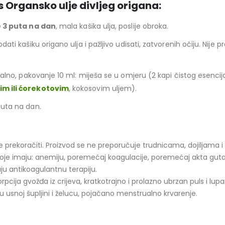
s Organsko ulje divljeg origana:
e 3 puta na dan
, mala kašika ulja, poslije obroka.
ati kašiku origano ulja i pažljivo udisati, zatvorenih očiju. Nije 
jalno, pakovanje 10 ml: miješa se u omjeru (2 kapi čistog esenci
m ili ćorekotovim
, kokosovim uljem).
puta na dan.
rekoračiti. Proizvod se ne preporučuje trudnicama, dojiljama i d
oje imaju: anemiju, poremećaj koagulacije, poremećaj akta gut
ju antikoagulantnu terapiju.
pcija gvožđa iz crijeva, kratkotrajno i prolazno ubrzan puls i lup
a u usnoj šupljini i želucu, pojačano menstrualno krvarenje.