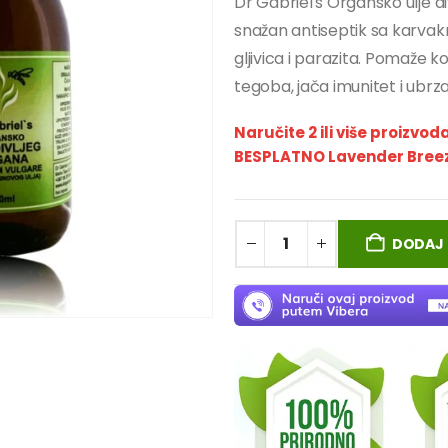
Dr Gabriel's Organsko ulje div
snažan antiseptik sa karvakro
gljivica i parazita. Pomaže k
tegoba, jača imunitet i ubr
Naručite 2 ili više proizvod
BESPLATNO Lavender Breeze
DODAJ 