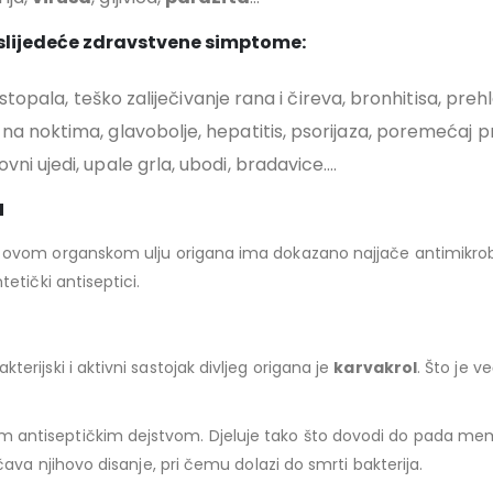
e slijedeće zdravstvene simptome:
a stopala, teško zaliječivanje rana i čireva, bronhitisa, preh
na noktima, glavobolje, hepatitis, psorijaza, poremećaj p
ni ujedi, upale grla, ubodi, bradavice….
a
 u ovom organskom ulju origana ima dokazano najjače antimikr
tetički antiseptici.
terijski i aktivni sastojak divljeg origana je
karvakrol
. Što je v
im antiseptičkim dejstvom. Djeluje tako što dovodi do pada me
ječava njihovo disanje, pri čemu dolazi do smrti bakterija.