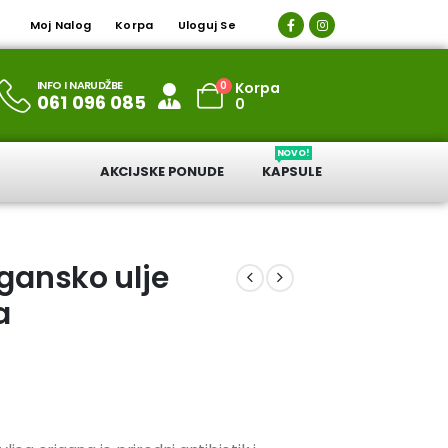
Moj Nalog
Korpa
Uloguj Se
INFO I NARUDŽBE
0
Korpa
061 096 085
0
NOVO!
AKCIJSKE PONUDE
KAPSULE
rgansko ulje
a