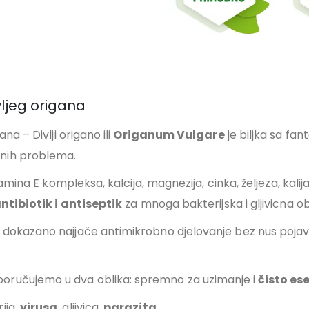
vljeg origana
na – Divlji origano ili
Origanum Vulgare
je biljka sa fa
nih problema.
tamina E kompleksa, kalcija, magnezija, cinka, željeza, kalij
antibiotik i antiseptik
za mnoga bakterijska i gljivicna ob
dokazano najjače antimikrobno djelovanje bez nus pojava 
oručujemo u dva oblika: spremno za uzimanje i
čisto ese
ija,
virusa
, gljivica,
parazita
…