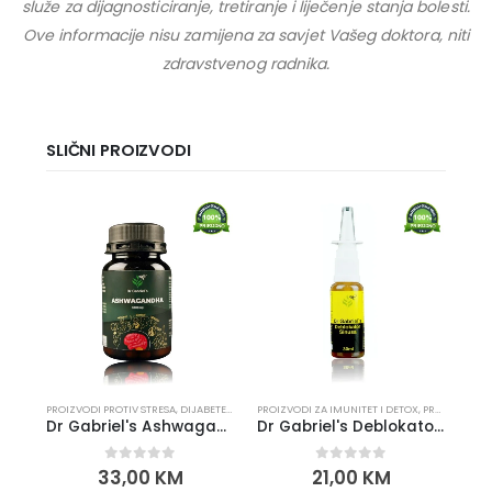
služe za dijagnosticiranje, tretiranje i liječenje stanja bolesti.
Ove informacije nisu zamijena za savjet Vašeg doktora, niti
zdravstvenog radnika.
SLIČNI PROIZVODI
PROIZVODI PROTIV STRESA
,
DIJABETES, HOLESTEROL, PRITISAK
PROIZVODI ZA IMUNITET I DETOX
,
PROIZVODI ZA IMUNITET I D
,
PROIZVODI ZA PLUĆA I JETRU
PMS,
Dr Gabriel's Ashwagandha kapsule
Dr Gabriel's Deblokator Sinusa
0
out of 5
0
out of 5
33,00
KM
21,00
KM