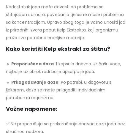
Nedostatak joda može dovesti do problema sa
štitnjačom, umora, povećanja tjelesne mase i problema
sa koncentracijom. Upravo zbog toga je važno unositi jod
iz prirodnih izvora poput Kelp Ekstrakta, koji organizmu
pruža sve potrebne hranljive materije.
Kako koristiti Kelp ekstrakt za štitnu?
🔹
Preporučena doza
: 1 kapsula dnevno uz čašu vode,
najbolje uz obrok radi bolje apsorpcije joda.
🔹
Prilagođavanje doze
: Po potrebi, u dogovoru s
ljekarom, doza se može prilagoditi individualnim
potrebama organizma.
Važne napomene:
✅ Ne preporučuje se prekoračenje dnevne doze joda bez
stručnog nadzora.