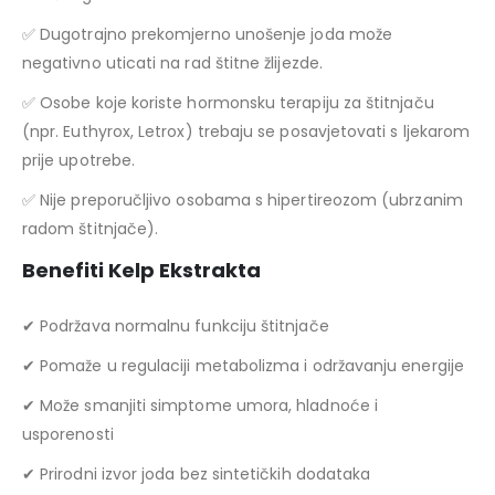
✅ Dugotrajno prekomjerno unošenje joda može
negativno uticati na rad štitne žlijezde.
✅ Osobe koje koriste hormonsku terapiju za štitnjaču
(npr. Euthyrox, Letrox) trebaju se posavjetovati s ljekarom
prije upotrebe.
✅ Nije preporučljivo osobama s hipertireozom (ubrzanim
radom štitnjače).
Benefiti Kelp Ekstrakta
✔ Podržava normalnu funkciju štitnjače
✔ Pomaže u regulaciji metabolizma i održavanju energije
✔ Može smanjiti simptome umora, hladnoće i
usporenosti
✔ Prirodni izvor joda bez sintetičkih dodataka