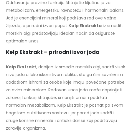
Održavanje pravilne funkcije štitnjače ključno je za
metabolizam, energetsku ravnotežu i hormonalni balans.
Jod je esencijalni mineral koji podržava rad ove važne
žlijezde, a prirodni izvori poput
Kelp Ekstrakta
iz smeđih
morskih algi predstavljaju idealan način da osigurate
optimalan unos.
Kelp Ekstrakt – prirodni izvor joda
Kelp Ekstrakt
, dobijen iz smeđih morskih algi, sadrži visok
nivo joda u lako iskoristivom obliku, što ga čini savršenim
dodatkom ishrani za osobe koje imaju povećane potrebe
za ovim mineralom. Redovan unos joda može doprinijeti
zdravoj funkciji štitnjače, smanjiti umor i podržati
normalan metabolizam. Kelp Ekstrakt je poznat po svom
bogatom nutritivnom sastavu, jer pored joda sadrži i
druge korisne minerale i antioksidanse koji podržavaju
zdravlje organizma.