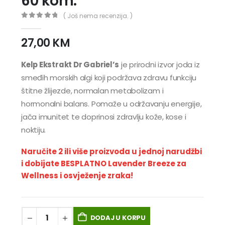
60 kom.
( Još nema recenzija. )
0
out of 5
27,00
KM
Kelp Ekstrakt Dr Gabriel’s
je prirodni izvor joda iz
smeđih morskih algi koji podržava zdravu funkciju
štitne žlijezde, normalan metabolizam i
hormonalni balans. Pomaže u održavanju energije,
jača imunitet te doprinosi zdravlju kože, kose i
noktiju.
Naručite 2 ili više proizvoda u jednoj narudžbi
i dobijate BESPLATNO Lavender Breeze za
Wellness i osvježenje zraka!
DODAJ U KORPU