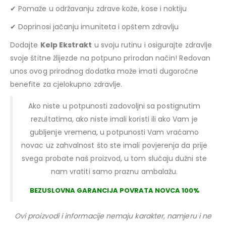
✔ Pomaže u održavanju zdrave kože, kose i noktiju
✔ Doprinosi jačanju imuniteta i opštem zdravlju
Dodajte
Kelp Ekstrakt
u svoju rutinu i osigurajte zdravlje
svoje štitne žlijezde na potpuno prirodan način! Redovan
unos ovog prirodnog dodatka može imati dugoročne
benefite za cjelokupno zdravlje.
Ako niste u potpunosti zadovoljni sa postignutim
rezultatima, ako niste imali koristi ili ako Vam je
gubljenje vremena, u potpunosti Vam vraćamo
novac uz zahvalnost što ste imali povjerenja da prije
svega probate naš proizvod, u tom slučaju dužni ste
nam vratiti samo praznu ambalažu.
BEZUSLOVNA GARANCIJA POVRATA NOVCA 100%
Ovi proizvodi i informacije nemaju karakter, namjeru i ne