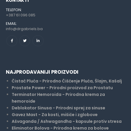
KONTAKT I
TELEFON:
+387 61 096 085
EMAIL:
info@drgabriels.ba
NAJPRODAVANIJI PROIZVODI
Čistač Pluća - Prirodno Čišćenje Pluća, Šlajm, Kašalj
Prostate Power - Prirodni proizvod za Prostatu
Terminator Hemoroida - Prirodna krema za
hemoroide
Deblokator Sinusa - Prirodni sprej za sinuse
Gavez Mast - Za kosti, mišiće i zglobove
Ašvaganda / Ashwagandha - kapsule protiv stresa
Eliminator Bolova - Prirodna krema za bolove