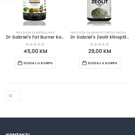
PROIZVODI ZA MRŠAVLJENJE
PROIZVODI ZA IMUNITET I DETOX
,
PROIZVODI ZA PROBAVU I HEMOROIDE
Dr Gabriel's Fat Burner kapsule za mršanje
Dr Gabriel's Zeolit klinoptilolit 90 kapsula
0
out of 5
0
out of 5
45,00
KM
29,00
KM
DODAJ U KORPU
DODAJ U KORPU