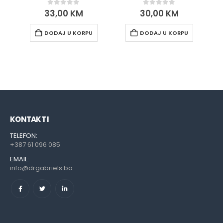
0
out of 5
0
out of 5
33,00
KM
30,00
KM
DODAJ U KORPU
DODAJ U KORPU
KONTAKT I
TELEFON:
+387 61 096 085
EMAIL:
info@drgabriels.ba