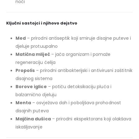
noći
Ključni sastojci i njihovo dejstvo
Med
– prirodni antiseptik koji smiruje disajne puteve i
djeluje protuupalno
Matična mliječ
– jača organizam i pomaže
regeneraciju ćelija
Propolis
– prirodni antibakterijski i antivirusni zaštitnik
disajnog sistema
Borove iglice
– potiču detoksikaciju pluća i
balzamično djeluju
Menta
– osvježava dah i poboljšava prohodnost
disajnih puteva
Majčina dušica
– prirodni ekspektorans koji olakšava
iskašljavanje