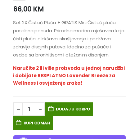
66,00
KM
Set 2X Čistač Pluća + GRATIS Mini Čistač pluča
posebna ponuda. Prirodna medna mješavina koja
čisti pluća, olakšava iskašljavanje i podržava
zdravlje disajnih puteva. Idealno za pušače i
osobe sa bronhitisom i otežanim disanjem.
Naručite 2 ili više proizvoda u jednoj narudžbi
i dobijate BESPLATNO Lavender Breeze za
Wellness i osvježenje zraka!
DODAJ U KORPU
KUPI ODMAH