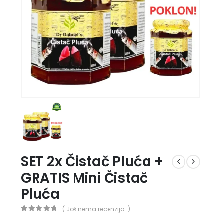
SET 2x Čistač Pluća +
GRATIS Mini Čistač
Pluća
( Još nema recenzija. )
0
out of 5