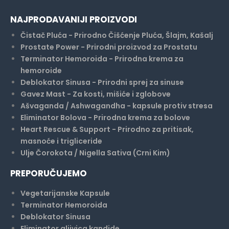
NAJPRODAVANIJI PROIZVODI
Čistač Pluća - Prirodno Čišćenje Pluća, Šlajm, Kašalj
Prostate Power - Prirodni proizvod za Prostatu
Terminator Hemoroida - Prirodna krema za
hemoroide
Deblokator Sinusa - Prirodni sprej za sinuse
Gavez Mast - Za kosti, mišiće i zglobove
Ašvaganda / Ashwagandha - kapsule protiv stresa
Eliminator Bolova - Prirodna krema za bolove
Heart Rescue & Support - Prirodno za pritisak,
masnoće i trigliceride
Ulje Čorokota / Nigella Sativa (Crni Kim)
PREPORUČUJEMO
Vegetarijanske Kapsule
Terminator Hemoroida
Deblokator Sinusa
Eliminator gljivica kandide