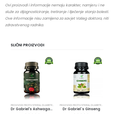
Ovi proizvodi i informacije nemaju karakter, namjeru i ne
služe za dijagnosticiranje, tretiranje i liječenje stanja bolesti.
Ove informacije nisu zamijena za savjet Vašeg doktora, niti
zdravstvenog radnika.
SLIČNI PROIZVODI
PROIZVODI PROTIV STRESA
,
DIJABETES, HOLESTEROL, PRITISAK
PROIZVODI PROTIV STRESA
,
PROIZVODI ZA IMUNITET I D
,
DIJABETES, HOLESTEROL, PRITISAK
PMS,
Dr Gabriel's Ashwagandha kapsule
Dr Gabriel`s Ginseng