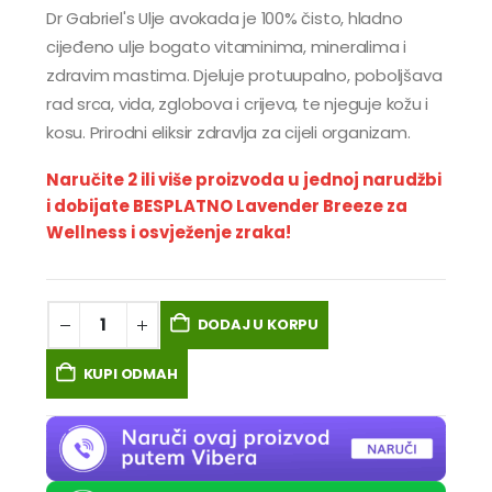
Dr Gabriel's Ulje avokada je 100% čisto, hladno
cijeđeno ulje bogato vitaminima, mineralima i
zdravim mastima. Djeluje protuupalno, poboljšava
rad srca, vida, zglobova i crijeva, te njeguje kožu i
kosu. Prirodni eliksir zdravlja za cijeli organizam.
Naručite 2 ili više proizvoda u jednoj narudžbi
i dobijate BESPLATNO Lavender Breeze za
Wellness i osvježenje zraka!
DODAJ U KORPU
KUPI ODMAH