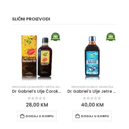
SLIČNI PROIZVODI
PROIZVODI ZA IMUNITET I DETOX
,
DIJABETES, HOLESTEROL, PRITISAK
PROIZVODI ZA SRCE I KRVNE ŽILE
,
PMS, HORMONI, KAND
PROI
Dr Gabriel’s Ulje Čorokota / Crnog Kima / Blackseed Oil
Dr Gabriel's Ulje Jetre Bakalara 250ml
0
out of 5
0
out of 5
28,00
KM
40,00
KM
DODAJ U KORPU
DODAJ U KORPU