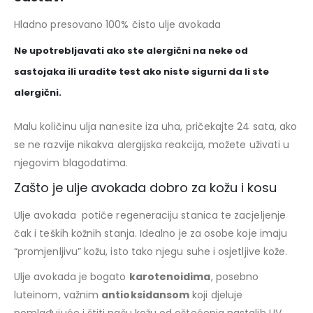
Hladno presovano 100% čisto ulje avokada
Ne upotrebljavati ako ste alergični na neke od
sastojaka ili uradite test ako niste sigurni da li ste
alergični.
Malu količinu ulja nanesite iza uha, pričekajte 24 sata, ako
se ne razvije nikakva alergijska reakcija, možete uživati u
njegovim blagodatima.
Zašto je ulje avokada dobro za kožu i kosu
Ulje avokada potiče regeneraciju stanica te zacjeljenje
čak i teških kožnih stanja. Idealno je za osobe koje imaju
“promjenljivu” kožu, isto tako njegu suhe i osjetljive kože.
Ulje avokada je bogato
karotenoidima
, posebno
luteinom, važnim
antioksidansom
koji djeluje
pomlađujuće i štiti našu kožu od oštećenja nastalih UV