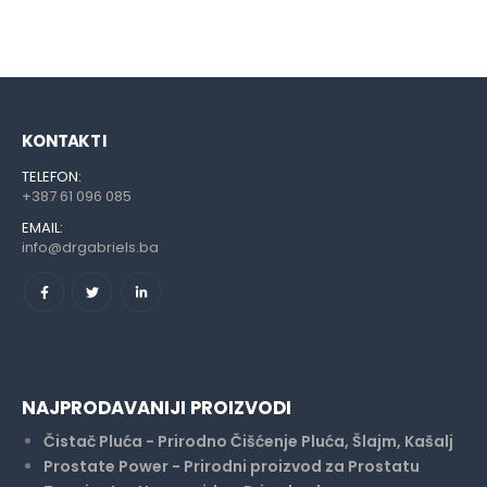
KONTAKT I
TELEFON:
+387 61 096 085
EMAIL:
info@drgabriels.ba
NAJPRODAVANIJI PROIZVODI
Čistač Pluća - Prirodno Čišćenje Pluća, Šlajm, Kašalj
Prostate Power - Prirodni proizvod za Prostatu