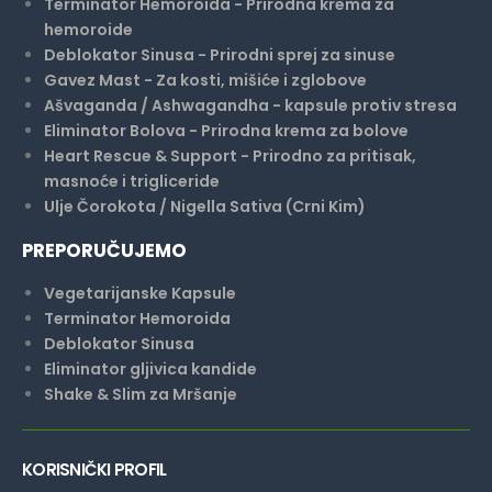
Terminator Hemoroida - Prirodna krema za
hemoroide
Deblokator Sinusa - Prirodni sprej za sinuse
Gavez Mast - Za kosti, mišiće i zglobove
Ašvaganda / Ashwagandha - kapsule protiv stresa
Eliminator Bolova - Prirodna krema za bolove
Heart Rescue & Support - Prirodno za pritisak,
masnoće i trigliceride
Ulje Čorokota / Nigella Sativa (Crni Kim)
PREPORUČUJEMO
Vegetarijanske Kapsule
Terminator Hemoroida
Deblokator Sinusa
Eliminator gljivica kandide
Shake & Slim za Mršanje
KORISNIČKI PROFIL