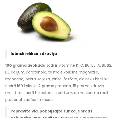
Istinski eliksir zdravlja
100 grama avokada
sadrži: vitamine K, C, B6, B5, A, B1, B2,
B3, kalijum, karotenoid, te male količine magnezija,
mangana, bakra, željeza, cinka, fosfora, oleinsku kiselinu.
Sadrži 160 kalorija, 2 grama proteina, 15 grama zdravih
masti, ne sadrži holesterol i natrijum, a ima veoma mali
procenat zasićenih masti.
Popravite vid, poboljšajte funkcije srca i
pobijedite upalu u tijelu
uz pomoć ovog prirodnog