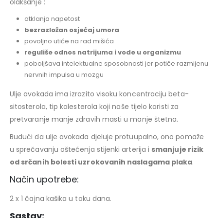
olakšanje :
otklanja napetost
bezrazložan osjećaj umora
povoljno utiče na rad mišića
reguliše odnos natrijuma i vode u organizmu
poboljšava intelektualne sposobnosti jer potiče razmijenu
nervnih impulsa u mozgu
Ulje avokada ima izrazito visoku koncentraciju beta-
sitosterola, tip kolesterola koji naše tijelo koristi za
pretvaranje manje zdravih masti u manje štetna.
Budući da ulje avokada djeluje protuupalno, ono pomaže
u sprečavanju oštećenja stijenki arterija i
smanjuje rizik
od srčanih bolesti uzrokovanih naslagama plaka
.
Način upotrebe:
2 x 1 čajna kašika u toku dana.
Sastav: