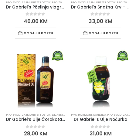
PROIZVODI ZA IMUNITET I DETOX
,
PROIZVODI ZA PROSTATU I POTENCIJU
PROIZVODI ZA IMUNITET I DETOX
,
PROIZVODI ZA SRCE I KRVNE ŽILE
Dr Gabriel’s Pčelinja viagra – Prirodna podrška za energiju i zdravlje prostate
Dr Gabriel’s Snažna Krv – protiv anemije i malokrvnosti
0
out of 5
0
out of 5
40,00
KM
33,00
KM
DODAJ U KORPU
DODAJ U KORPU
PROIZVODI ZA IMUNITET I DETOX
,
DIJABETES, HOLESTEROL, PRITISAK
PMS, HORMONI, KANDIDA
,
PMS, HORMONI, KANDIDA
,
PROIZVODI ZA IMUNITET I DETOX
,
Dr Gabriel’s Ulje Čorokota / Crnog Kima / Blackseed Oil
Dr Gabriel’s Ulje Noćurka
0
out of 5
0
out of 5
28,00
KM
31,00
KM