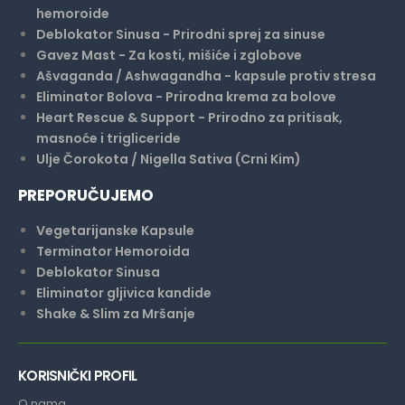
hemoroide
Deblokator Sinusa - Prirodni sprej za sinuse
Gavez Mast - Za kosti, mišiće i zglobove
Ašvaganda / Ashwagandha - kapsule protiv stresa
Eliminator Bolova - Prirodna krema za bolove
Heart Rescue & Support - Prirodno za pritisak,
masnoće i trigliceride
Ulje Čorokota / Nigella Sativa (Crni Kim)
PREPORUČUJEMO
Vegetarijanske Kapsule
Terminator Hemoroida
Deblokator Sinusa
Eliminator gljivica kandide
Shake & Slim za Mršanje
KORISNIČKI PROFIL
O nama