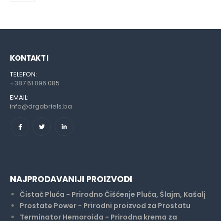
KONTAKT I
TELEFON:
+387 61 096 085
EMAIL:
info@drgabriels.ba
NAJPRODAVANIJI PROIZVODI
Čistač Pluća - Prirodno Čišćenje Pluća, Šlajm, Kašalj
Prostate Power - Prirodni proizvod za Prostatu
Terminator Hemoroida - Prirodna krema za